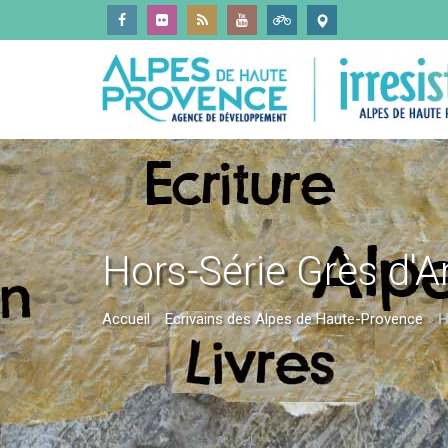
Hors-Série Grès d'A
Accueil
»
Ecrivains des Alpes de Haute-Provence
»
H