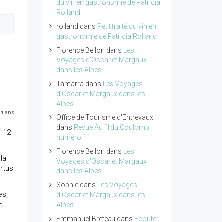
du vin en gastronomie de Patricia
Rolland
rolland
dans
Petit traité du vin en
gastronomie de Patricia Rolland
Florence Bellon
dans
Les
Voyages d'Oscar et Margaux
dans les Alpes
Tamarra
dans
Les Voyages
d'Oscar et Margaux dans les
Alpes
a 4 ans
Office de Tourisme d'Entrevaux
dans
Revue Au fil du Coulomp
i 12
numéro 11
Florence Bellon
dans
Les
 la
Voyages d'Oscar et Margaux
ertus
dans les Alpes
Sophie
dans
Les Voyages
es,
d'Oscar et Margaux dans les
e
Alpes
Emmanuel Breteau
dans
Ecouter