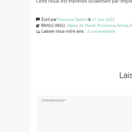
Cette revue est imprimée localement par l'Impri
Écrit par
Florence Bellon
le
17 juin 2022
Mot(s) clé(s) :
Alpes de Haute Provence
,
Annot
,
A
Laisser nous votre avis...
1 commentaire
Lai