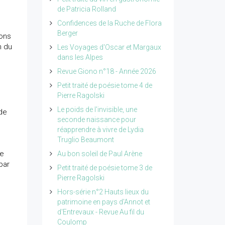
de Patricia Rolland
Confidences de la Ruche de Flora
Berger
ions
n du
Les Voyages d'Oscar et Margaux
dans les Alpes
Revue Giono n°18 - Année 2026
Petit traité de poésie tome 4 de
Pierre Ragolski
Le poids de l'invisible, une
 de
seconde naissance pour
réapprendre à vivre de Lydia
Truglio Beaumont
de
Au bon soleil de Paul Arène
par
Petit traité de poésie tome 3 de
Pierre Ragolski
Hors-série n°2 Hauts lieux du
patrimoine en pays d'Annot et
d'Entrevaux - Revue Au fil du
Coulomp