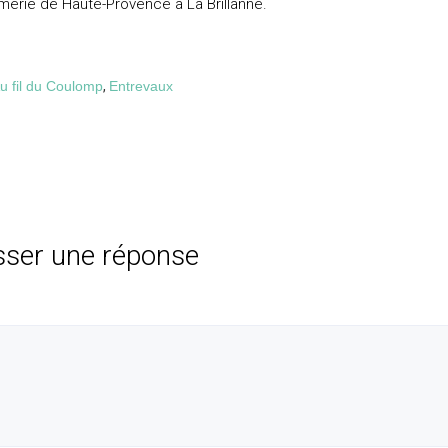
merie de Haute-Provence à La Brillanne.
u fil du Coulomp
,
Entrevaux
sser une réponse