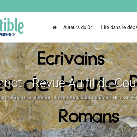
Auteurs du 04
Lire dans le dép
nnot - Revue Au fil du Co
ors-Série Grès d'Annot - Revue Au fil du Coulomp
»
Hors-Série 