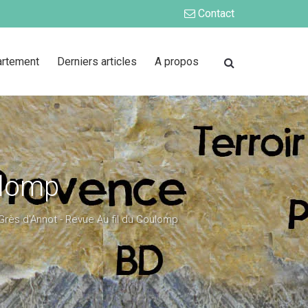
Contact
artement
Derniers articles
A propos
ulomp
Grès d'Annot - Revue Au fil du Coulomp