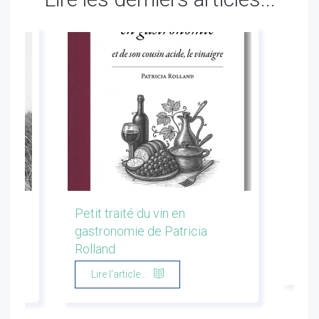
les
Petit traité du vin en
Conf
gastronomie de Patricia
Flor
Rolland
Li
Lire l'article...