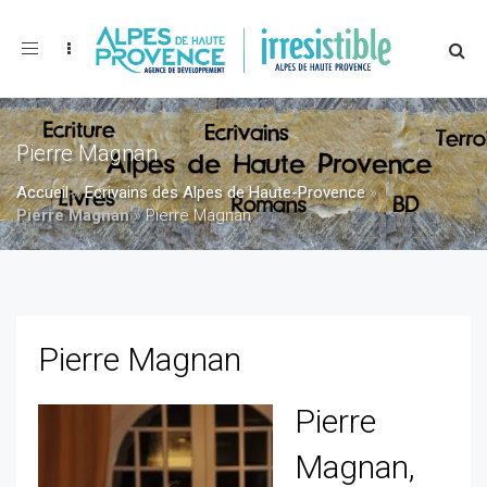
Toggle
navigation
Pierre Magnan
Accueil
»
Ecrivains des Alpes de Haute-Provence
»
Pierre Magnan
»
Pierre Magnan
Pierre Magnan
Pierre
Magnan,