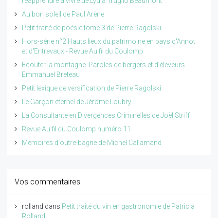
réapprendre à vivre de Lydia Truglio Beaumont
Au bon soleil de Paul Arène
Petit traité de poésie tome 3 de Pierre Ragolski
Hors-série n°2 Hauts lieux du patrimoine en pays d'Annot
et d'Entrevaux - Revue Au fil du Coulomp
Ecouter la montagne. Paroles de bergers et d'éleveurs.
Emmanuel Breteau
Petit lexique de versification de Pierre Ragolski
Le Garçon éternel de Jérôme Loubry
La Consultante en Divergences Criminelles de Joël Striff
Revue Au fil du Coulomp numéro 11
Mémoires d'outre-bagne de Michel Callamand
Vos commentaires
rolland
dans
Petit traité du vin en gastronomie de Patricia
Rolland