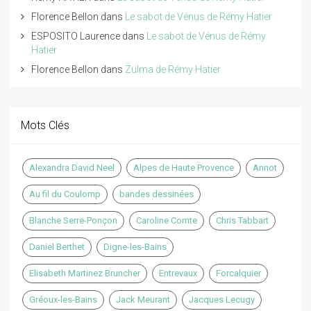
Florence Bellon
dans
Le sabot de Vénus de Rémy Hatier
ESPOSITO Laurence
dans
Le sabot de Vénus de Rémy
Hatier
Florence Bellon
dans
Zulma de Rémy Hatier
Mots Clés
Alexandra David Neel
Alpes de Haute Provence
Annot
Au fil du Coulomp
bandes dessinées
Blanche Serre-Ponçon
Caroline Comte
Chris Tabbart
Daniel Berthet
Digne-les-Bains
Elisabeth Martinez Bruncher
Entrevaux
Forcalquier
Gréoux-les-Bains
Jack Meurant
Jacques Lecugy