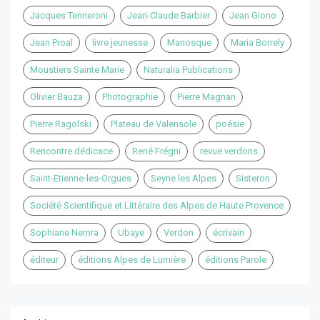
Jacques Tenneroni
Jean-Claude Barbier
Jean Giono
Jean Proal
livre jeunesse
Manosque
Maria Borrely
Moustiers Sainte Marie
Naturalia Publications
Olivier Bauza
Photographie
Pierre Magnan
Pierre Ragolski
Plateau de Valensole
poésie
Rencontre dédicace
René Frégni
revue verdons
Saint-Etienne-les-Orgues
Seyne les Alpes
Sisteron
Société Scientifique et Littéraire des Alpes de Haute Provence
Sophiane Nemra
Ubaye
Verdon
écrivain
éditeur
éditions Alpes de Lumière
éditions Parole