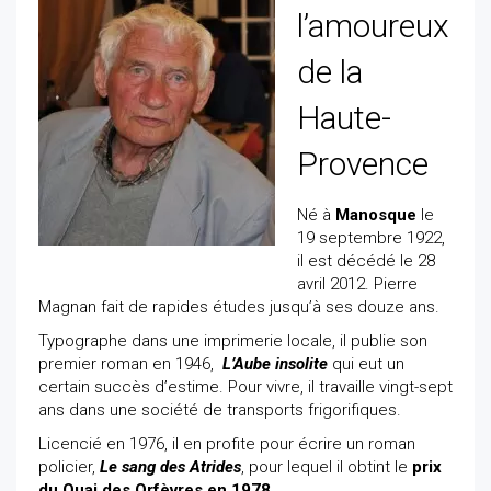
l’amoureux
de la
Haute-
Provence
Né à
Manosque
le
19 septembre 1922,
il est décédé le 28
avril 2012. Pierre
Magnan fait de rapides études jusqu’à ses douze ans.
Typographe dans une imprimerie locale, il publie son
premier roman en 1946,
L’Aube insolite
qui eut un
certain succès d’estime. Pour vivre, il travaille vingt-sept
ans dans une société de transports frigorifiques.
Licencié en 1976, il en profite pour écrire un roman
policier,
Le sang des Atrides
, pour lequel il obtint le
prix
du Quai des Orfèvres en 1978
.