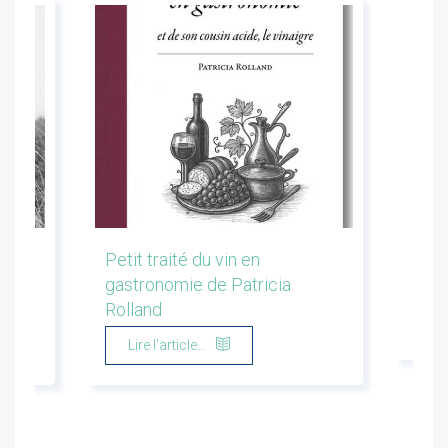
les
Petit traité du vin en
Conf
gastronomie de Patricia
Flor
Rolland
Li
Lire l'article...