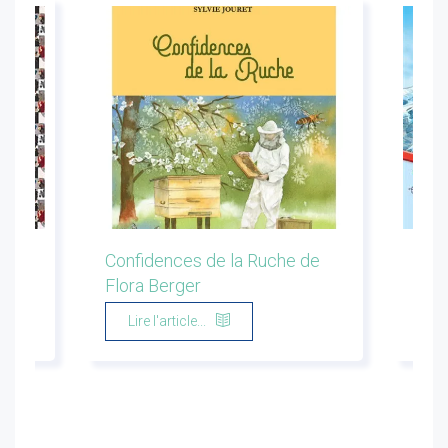
ion
Confidences de la Ruche de
Les 
Flora Berger
Marg
Lire l'article...
Li