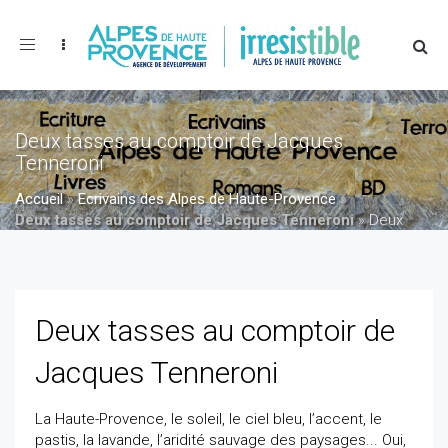
Toggle
navigation
Deux tasses au comptoir de Jacques
Tenneroni
Accueil
»
Ecrivains des Alpes de Haute-Provence
»
Deux tasses au comptoir de Jacques Tenneroni
»
Deux
tasses au comptoir de Jacques Tenneroni
Deux tasses au comptoir de
Jacques Tenneroni
La Haute-Provence, le soleil, le ciel bleu, l’accent, le
pastis, la lavande, l’aridité sauvage des paysages... Oui,