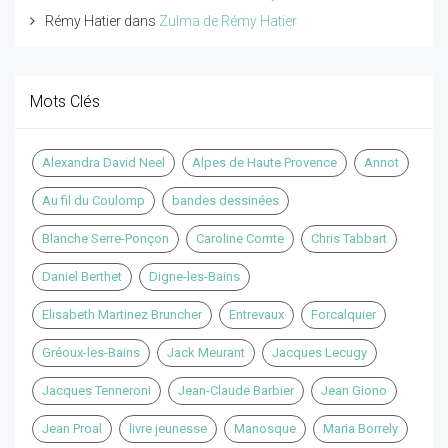
Rémy Hatier
dans
Zulma de Rémy Hatier
Mots Clés
Alexandra David Neel
Alpes de Haute Provence
Annot
Au fil du Coulomp
bandes dessinées
Blanche Serre-Ponçon
Caroline Comte
Chris Tabbart
Daniel Berthet
Digne-les-Bains
Elisabeth Martinez Bruncher
Entrevaux
Forcalquier
Gréoux-les-Bains
Jack Meurant
Jacques Lecugy
Jacques Tenneroni
Jean-Claude Barbier
Jean Giono
Jean Proal
livre jeunesse
Manosque
Maria Borrely