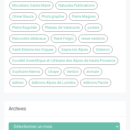
Moustiers Sainte Marie
Naturalia Publications
Olivier Bauza
Photographie
Pierre Magnan
Pierre Ragolski
Plateau de Valensole
poésie
Rencontre dédicace
René Frégni
revue verdons
Saint-Etienne-les-Orgues
Seyne les Alpes
Sisteron
Société Scientifique et Littéraire des Alpes de Haute Provence
Sophiane Nemra
Ubaye
Verdon
écrivain
éditeur
éditions Alpes de Lumière
éditions Parole
Archives
Archives