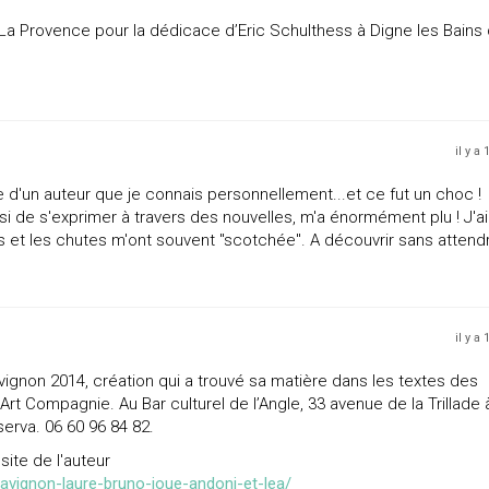
s La Provence pour la dédicace d’Eric Schulthess à Digne les Bains
il y a
vre d'un auteur que je connais personnellement...et ce fut un choc !
oisi de s'exprimer à travers des nouvelles, m'a énormément plu ! J'ai
 et les chutes m'ont souvent "scotchée". A découvrir sans attendr
il y a
Avignon 2014, création qui a trouvé sa matière dans les textes des
Art Compagnie. Au Bar culturel de l’Angle, 33 avenue de la Trillade 
serva. 06 60 96 84 82.
site de l'auteur
vignon-laure-bruno-joue-andoni-et-lea/