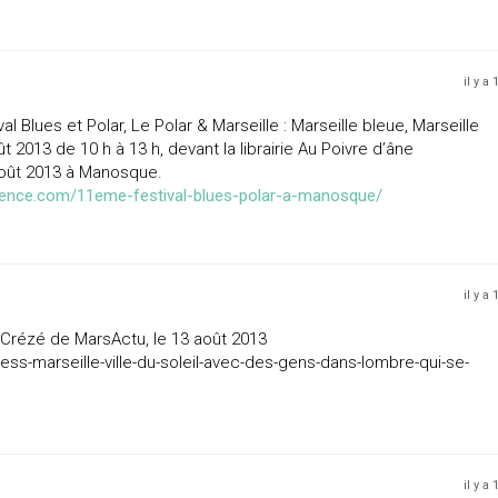
il y a
l Blues et Polar, Le Polar & Marseille : Marseille bleue, Marseille
2013 de 10 h à 13 h, devant la librairie Au Poivre d’âne
 Août 2013 à Manosque.
rovence.com/11eme-festival-blues-polar-a-manosque/
il y a
e Crézé de MarsActu, le 13 août 2013
ess-marseille-ville-du-soleil-avec-des-gens-dans-lombre-qui-se-
il y a