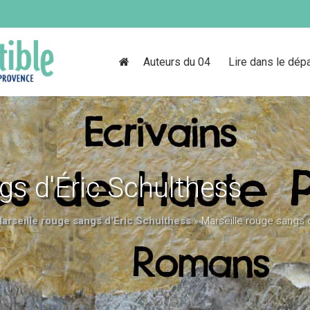
Auteurs du 04
Lire dans le dép
gs d'Éric Schulthess
arseille rouge sangs d'Éric Schulthess
»
Marseille rouge sangs 