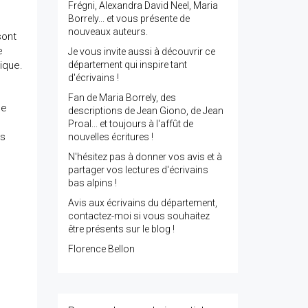
Frégni, Alexandra David Neel, Maria
Borrely... et vous présente de
nouveaux auteurs.
sont
e
Je vous invite aussi à découvrir ce
ique.
département qui inspire tant
d'écrivains !
Fan de Maria Borrely, des
ne
descriptions de Jean Giono, de Jean
Proal... et toujours à l'affût de
ts
nouvelles écritures !
N'hésitez pas à donner vos avis et à
partager vos lectures d'écrivains
bas alpins !
Avis aux écrivains du département,
contactez-moi si vous souhaitez
être présents sur le blog !
Florence Bellon