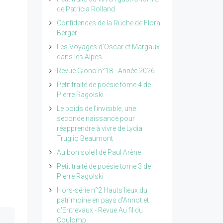
de Patricia Rolland
Confidences de la Ruche de Flora
Berger
Les Voyages d'Oscar et Margaux
dans les Alpes
Revue Giono n°18 - Année 2026
Petit traité de poésie tome 4 de
Pierre Ragolski
Le poids de l'invisible, une
seconde naissance pour
réapprendre à vivre de Lydia
Truglio Beaumont
Au bon soleil de Paul Arène
Petit traité de poésie tome 3 de
Pierre Ragolski
Hors-série n°2 Hauts lieux du
patrimoine en pays d'Annot et
d'Entrevaux - Revue Au fil du
Coulomp