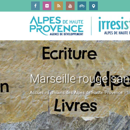
Marseille rouge san
Accueil
»
Ecrivains des Alpes de Haute-Provence
»
M