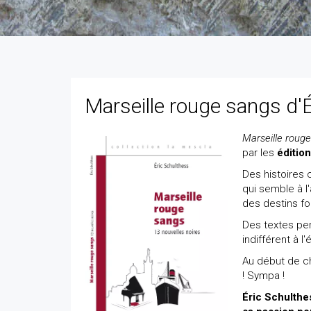
Marseille rouge sangs d'
Marseille roug
par les
éditio
Des histoires 
qui semble à l
des destins fon
Des textes pe
indifférent à l
Au début de c
! Sympa !
Éric Schulthes