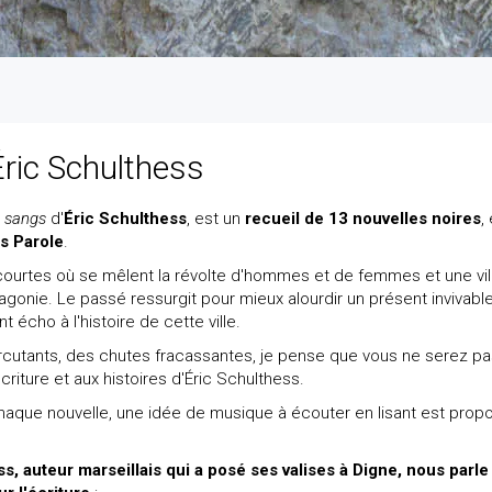
Éric Schulthess
e sangs
d'
Éric Schulthess
, est un
recueil de 13 nouvelles noires
,
ns
Parole
.
courtes où se mêlent la révolte d'hommes et de femmes et une vil
'agonie. Le passé ressurgit pour mieux alourdir un présent invivable
t écho à l'histoire de cette ville.
rcutants, des chutes fracassantes, je pense que vous ne serez pa
'écriture et aux histoires d'Éric Schulthess.
haque nouvelle, une idée de musique à écouter en lisant est prop
s, auteur marseillais qui a posé ses valises à Digne, nous parle