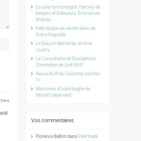
Ecouter la montagne. Paroles de
bergers et d'éleveurs. Emmanuel
Breteau
Petit lexique de versification de
Pierre Ragolski
Le Garçon éternel de Jérôme
Loubry
La Consultante en Divergences
Criminelles de Joël Striff
Revue Au fil du Coulomp numéro
11
Mémoires d'outre-bagne de
Michel Callamand
 13 ans
août
Vos commentaires
Florence Bellon
dans
Petit traité