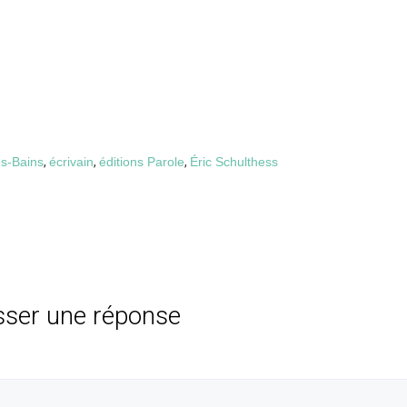
es-Bains
,
écrivain
,
éditions Parole
,
Éric Schulthess
sser une réponse