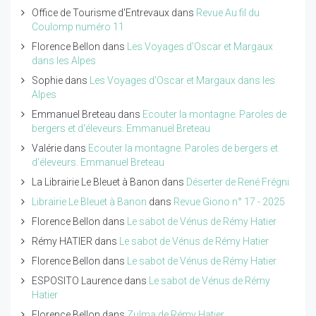
Office de Tourisme d'Entrevaux
dans
Revue Au fil du
Coulomp numéro 11
Florence Bellon
dans
Les Voyages d'Oscar et Margaux
dans les Alpes
Sophie
dans
Les Voyages d'Oscar et Margaux dans les
Alpes
Emmanuel Breteau
dans
Ecouter la montagne. Paroles de
bergers et d'éleveurs. Emmanuel Breteau
Valérie
dans
Ecouter la montagne. Paroles de bergers et
d'éleveurs. Emmanuel Breteau
La Librairie Le Bleuet à Banon
dans
Déserter de René Frégni
Librairie Le Bleuet à Banon
dans
Revue Giono n° 17 - 2025
Florence Bellon
dans
Le sabot de Vénus de Rémy Hatier
Rémy HATIER
dans
Le sabot de Vénus de Rémy Hatier
Florence Bellon
dans
Le sabot de Vénus de Rémy Hatier
ESPOSITO Laurence
dans
Le sabot de Vénus de Rémy
Hatier
Florence Bellon
dans
Zulma de Rémy Hatier