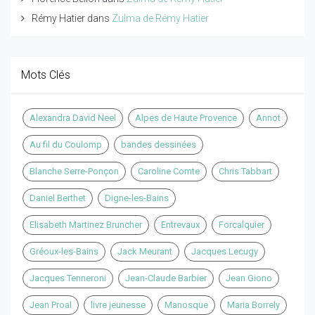
Rémy Hatier
dans
Zulma de Rémy Hatier
Mots Clés
Alexandra David Neel
Alpes de Haute Provence
Annot
Au fil du Coulomp
bandes dessinées
Blanche Serre-Ponçon
Caroline Comte
Chris Tabbart
Daniel Berthet
Digne-les-Bains
Elisabeth Martinez Bruncher
Entrevaux
Forcalquier
Gréoux-les-Bains
Jack Meurant
Jacques Lecugy
Jacques Tenneroni
Jean-Claude Barbier
Jean Giono
Jean Proal
livre jeunesse
Manosque
Maria Borrely