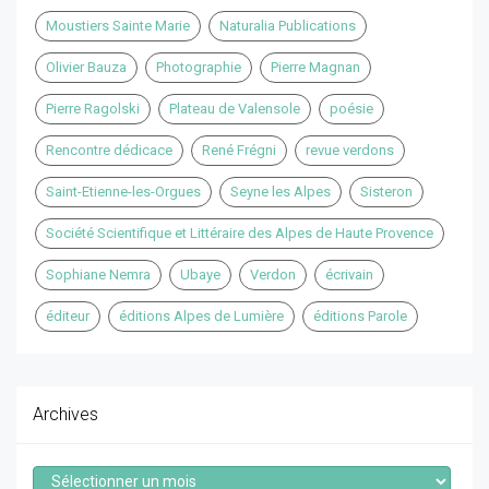
Moustiers Sainte Marie
Naturalia Publications
Olivier Bauza
Photographie
Pierre Magnan
Pierre Ragolski
Plateau de Valensole
poésie
Rencontre dédicace
René Frégni
revue verdons
Saint-Etienne-les-Orgues
Seyne les Alpes
Sisteron
Société Scientifique et Littéraire des Alpes de Haute Provence
Sophiane Nemra
Ubaye
Verdon
écrivain
éditeur
éditions Alpes de Lumière
éditions Parole
Archives
Archives