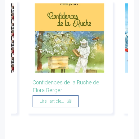
ion
Confidences de la Ruche de
Les 
Flora Berger
Marg
Lire l'article...
Li