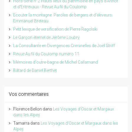
Hors-série n°2 Hauts lieux du patrimoine en pays d'Annot
et d'Entrevaux - Revue Au fil du Coulomp
Ecouter la montagne. Paroles de bergers et d'éleveurs.
Emmanuel Breteau
Petit lexique de versification de Pierre Ragolski
Le Garçon éternel de Jérôme Loubry
La Consultante en Divergences Criminelles de Joël Striff
Revue Au fil du Coulomp numéro 11
Mémoires d'outre-bagne de Michel Callamand
Bâtard de Daniel Berthet
Vos commentaires
Florence Bellon
dans
Les Voyages d'Oscar et Margaux
dans les Alpes
Tamarra
dans
Les Voyages d'Oscar et Margaux dans les
Alpes