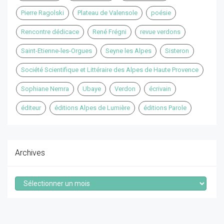
Pierre Ragolski
Plateau de Valensole
poésie
Rencontre dédicace
René Frégni
revue verdons
Saint-Etienne-les-Orgues
Seyne les Alpes
Sisteron
Société Scientifique et Littéraire des Alpes de Haute Provence
Sophiane Nemra
Ubaye
Verdon
écrivain
éditeur
éditions Alpes de Lumière
éditions Parole
Archives
Archives