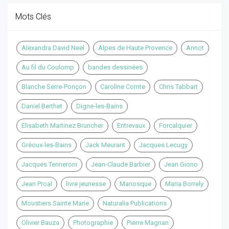
Mots Clés
Alexandra David Neel
Alpes de Haute Provence
Annot
Au fil du Coulomp
bandes dessinées
Blanche Serre-Ponçon
Caroline Comte
Chris Tabbart
Daniel Berthet
Digne-les-Bains
Elisabeth Martinez Bruncher
Entrevaux
Forcalquier
Gréoux-les-Bains
Jack Meurant
Jacques Lecugy
Jacques Tenneroni
Jean-Claude Barbier
Jean Giono
Jean Proal
livre jeunesse
Manosque
Maria Borrely
Moustiers Sainte Marie
Naturalia Publications
Olivier Bauza
Photographie
Pierre Magnan