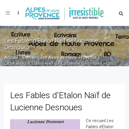
Toggle
navigation
Les Fables d'Etalon Naïf de Lucienne
Desnoues
Accueil
»
Ecrivains des Alpes de Haute-Provence
»
Les Fables d'Etalon Naïf de Lucienne Desnoues
»
Les
Fables d'Etalon Naïf de Lucienne Desnoues
Les Fables d'Etalon Naïf de
Lucienne Desnoues
Ce recueil
Les
Fables d'Etalon