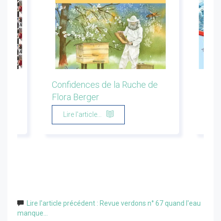
ion
Confidences de la Ruche de
Les 
Flora Berger
Marg
Lire l'article...
Li
Lire l'article précédent : Revue verdons n° 67 quand l'eau
manque...