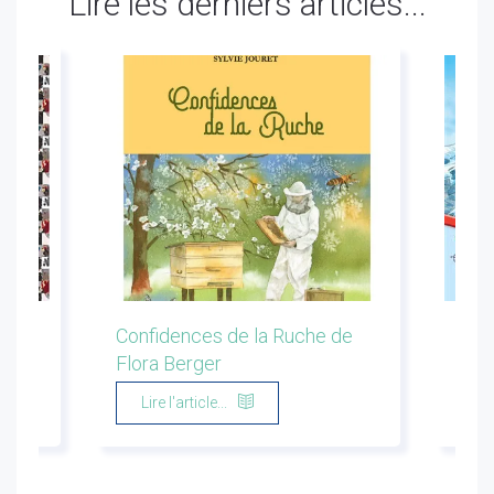
Lire les derniers articles...
ion
Confidences de la Ruche de
Les 
Flora Berger
Marg
Lire l'article...
Li