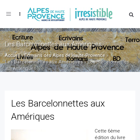
Toggle
navigation
Les Barcelonnettes aux Amériques
Accueil
»
Ecrivains des Alpes de Haute-Provence
»
Les Barcelonnettes aux Amériques
»
Les Barcelonnettes
aux Amériques
Les Barcelonnettes aux
Amériques
Cette 6ème
édition du livre