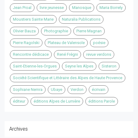
Jean Proal
livre jeunesse
Manosque
Maria Borrely
Moustiers Sainte Marie
Naturalia Publications
Olivier Bauza
Photographie
Pierre Magnan
Pierre Ragolski
Plateau de Valensole
poésie
Rencontre dédicace
René Frégni
revue verdons
Saint-Etienne-les-Orgues
Seyne les Alpes
Sisteron
Société Scientifique et Littéraire des Alpes de Haute Provence
Sophiane Nemra
Ubaye
Verdon
écrivain
éditeur
éditions Alpes de Lumière
éditions Parole
Archives