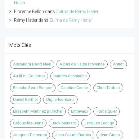
Hatier
Florence Bellon
dans
Zulma de Rémy Hatier
Rémy Hatier
dans
Zulma de Rémy Hatier
Mots Clés
Alexandra David Neel
Alpes de Haute Provence
Annot
Au fil du Coulomp
bandes dessinées
Blanche Serre-Ponçon
Caroline Comte
Chris Tabbart
Daniel Berthet
Digne-les-Bains
Elisabeth Martinez Bruncher
Entrevaux
Forcalquier
Gréoux-les-Bains
Jack Meurant
Jacques Lecugy
Jacques Tenneroni
Jean-Claude Barbier
Jean Giono