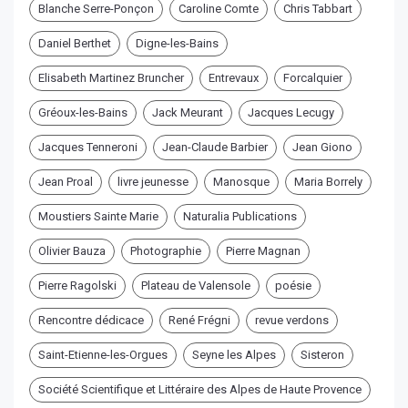
Blanche Serre-Ponçon
Caroline Comte
Chris Tabbart
Daniel Berthet
Digne-les-Bains
Elisabeth Martinez Bruncher
Entrevaux
Forcalquier
Gréoux-les-Bains
Jack Meurant
Jacques Lecugy
Jacques Tenneroni
Jean-Claude Barbier
Jean Giono
Jean Proal
livre jeunesse
Manosque
Maria Borrely
Moustiers Sainte Marie
Naturalia Publications
Olivier Bauza
Photographie
Pierre Magnan
Pierre Ragolski
Plateau de Valensole
poésie
Rencontre dédicace
René Frégni
revue verdons
Saint-Etienne-les-Orgues
Seyne les Alpes
Sisteron
Société Scientifique et Littéraire des Alpes de Haute Provence