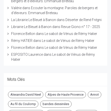
bergers et d'éleveurs. Emmanuel Breteau
Valérie
dans
Ecouter la montagne. Paroles de bergers et
d'éleveurs. Emmanuel Breteau
La Librairie Le Bleuet à Banon
dans
Déserter de René Frégni
Librairie Le Bleuet à Banon
dans
Revue Giono n° 17 - 2025
Florence Bellon
dans
Le sabot de Vénus de Rémy Hatier
Rémy HATIER
dans
Le sabot de Vénus de Rémy Hatier
Florence Bellon
dans
Le sabot de Vénus de Rémy Hatier
ESPOSITO Laurence
dans
Le sabot de Vénus de Rémy
Hatier
Mots Clés
Alexandra David Neel
Alpes de Haute Provence
Annot
Au fil du Coulomp
bandes dessinées