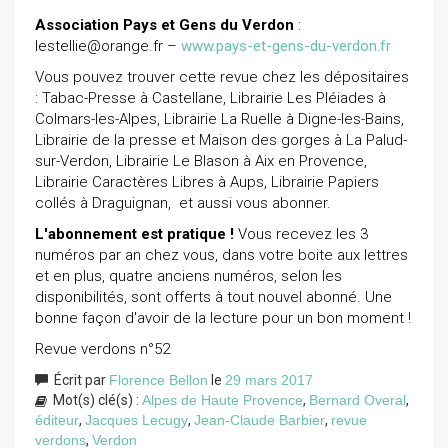
Association Pays et Gens du Verdon
:
lestellie@orange.fr –
www.pays-et-gens-du-verdon.fr
Vous pouvez trouver cette revue chez les dépositaires
: Tabac-Presse à Castellane, Librairie Les Pléiades à
Colmars-les-Alpes, Librairie La Ruelle à Digne-les-Bains,
Librairie de la presse et Maison des gorges à La Palud-
sur-Verdon, Librairie Le Blason à Aix en Provence,
Librairie Caractères Libres à Aups, Librairie Papiers
collés à Draguignan, et aussi vous abonner.
L'abonnement est pratique !
Vous recevez les 3
numéros par an chez vous, dans votre boite aux lettres
et en plus, quatre anciens numéros, selon les
disponibilités, sont offerts à tout nouvel abonné. Une
bonne façon d'avoir de la lecture pour un bon moment !
Revue verdons n°52
Écrit par
Florence Bellon
le
29 mars 2017
Mot(s) clé(s) :
Alpes de Haute Provence
,
Bernard Overal
,
éditeur
,
Jacques Lecugy
,
Jean-Claude Barbier
,
revue
verdons
,
Verdon