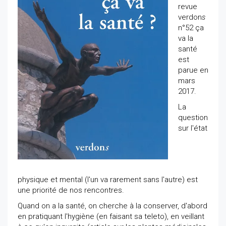
revue
verdon
s
n°52 ça
va la
santé
est
parue en
mars
2017.
La
question
sur l'état
physique et mental (l'un va rarement sans l'autre) est
une priorité de nos rencontres.
Quand on a la santé, on cherche à la conserver, d'abord
en pratiquant l'hygiène (en faisant sa teleto), en veillant