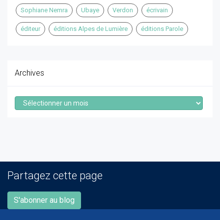
Sophiane Nemra
Ubaye
Verdon
écrivain
éditeur
éditions Alpes de Lumière
éditions Parole
Archives
Archives
Partagez cette page
S'abonner au blog