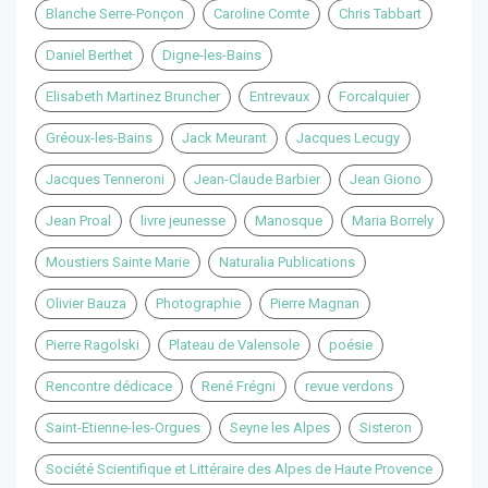
Blanche Serre-Ponçon
Caroline Comte
Chris Tabbart
Daniel Berthet
Digne-les-Bains
Elisabeth Martinez Bruncher
Entrevaux
Forcalquier
Gréoux-les-Bains
Jack Meurant
Jacques Lecugy
Jacques Tenneroni
Jean-Claude Barbier
Jean Giono
Jean Proal
livre jeunesse
Manosque
Maria Borrely
Moustiers Sainte Marie
Naturalia Publications
Olivier Bauza
Photographie
Pierre Magnan
Pierre Ragolski
Plateau de Valensole
poésie
Rencontre dédicace
René Frégni
revue verdons
Saint-Etienne-les-Orgues
Seyne les Alpes
Sisteron
Société Scientifique et Littéraire des Alpes de Haute Provence