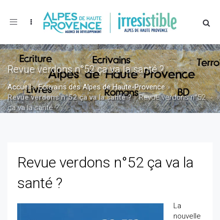
Toggle
navigation
Revue verdons n°52 ça va la santé ?
Accueil
»
Ecrivains des Alpes de Haute-Provence
»
Revue verdons n°52 ça va la santé ?
»
Revue verdons n°52
ça va la santé ?
Revue verdons n°52 ça va la
santé ?
La
nouvelle