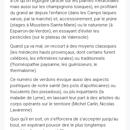
à ce qu'on ingurgite (article sur les plantes médicinales
mais aussi sur les champignons toxiques), en profitant
du grand air depuis l'enfance (dans les Camps laïques
varois, par la marche) et, accessoirement, par le jeûne
(stages à Moustiers-Sainte-Marie) ou le naturisme (à
Esparron-de-Verdon), en essayant d'éviter les
pesticides (sur le plateau de Valensole).
Quand ça va mal, on recourt à des moyens classiques
(les médecins hauts provençaux, dont certains furent
célèbres, les infirmières rurales) ou traditionnels
(l'homéopathie paysanne, les guérisseurs, le
thermalisme).
Ce numéro de verdons évoque aussi des aspects
poétiques de notre santé (les pots d'apothicaires) ou
truculents (les pissadous), ou plu inquiétants (la
maladie de Lyme), en laissant leur part à des artistes du
corps opérants sur le territoire (Michel Carlin, Nicolas
Lavarenne).
Quoi qu'il en soit, on s'efforcera de s'accepter jusqu'au
bout, en espérant pouvoir dire le plus longtemps