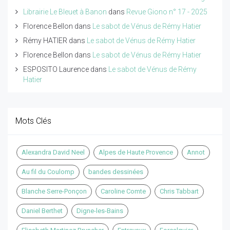
Librairie Le Bleuet à Banon
dans
Revue Giono n° 17 - 2025
Florence Bellon
dans
Le sabot de Vénus de Rémy Hatier
Rémy HATIER
dans
Le sabot de Vénus de Rémy Hatier
Florence Bellon
dans
Le sabot de Vénus de Rémy Hatier
ESPOSITO Laurence
dans
Le sabot de Vénus de Rémy
Hatier
Mots Clés
Alexandra David Neel
Alpes de Haute Provence
Annot
Au fil du Coulomp
bandes dessinées
Blanche Serre-Ponçon
Caroline Comte
Chris Tabbart
Daniel Berthet
Digne-les-Bains