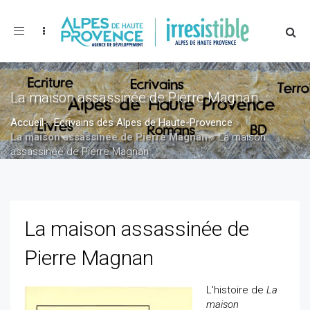
Toggle
navigation
La maison assassinée de Pierre Magnan
Accueil
»
Ecrivains des Alpes de Haute-Provence
»
La maison assassinée de Pierre Magnan
»
La maison
assassinée de Pierre Magnan
La maison assassinée de
Pierre Magnan
L'histoire de
La
maison