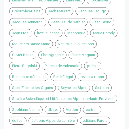
Elisabeth Martinez Bruncher
Entrevaux
Forcalquier
Gréoux-les-Bains
Jack Meurant
Jacques Lecugy
Jacques Tenneroni
Jean-Claude Barbier
Jean Giono
Jean Proal
livre jeunesse
Manosque
Maria Borrely
Moustiers Sainte Marie
Naturalia Publications
Olivier Bauza
Photographie
Pierre Magnan
Pierre Ragolski
Plateau de Valensole
poésie
Rencontre dédicace
René Frégni
revue verdons
Saint-Etienne-les-Orgues
Seyne les Alpes
Sisteron
Société Scientifique et Littéraire des Alpes de Haute Provence
Sophiane Nemra
Ubaye
Verdon
écrivain
éditeur
éditions Alpes de Lumière
éditions Parole