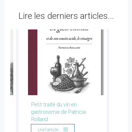
Lire les derniers articles...
les
Petit traité du vin en
Conf
gastronomie de Patricia
Flor
Rolland
Li
Lire l'article...