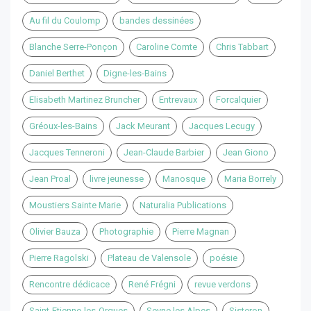
Au fil du Coulomp
bandes dessinées
Blanche Serre-Ponçon
Caroline Comte
Chris Tabbart
Daniel Berthet
Digne-les-Bains
Elisabeth Martinez Bruncher
Entrevaux
Forcalquier
Gréoux-les-Bains
Jack Meurant
Jacques Lecugy
Jacques Tenneroni
Jean-Claude Barbier
Jean Giono
Jean Proal
livre jeunesse
Manosque
Maria Borrely
Moustiers Sainte Marie
Naturalia Publications
Olivier Bauza
Photographie
Pierre Magnan
Pierre Ragolski
Plateau de Valensole
poésie
Rencontre dédicace
René Frégni
revue verdons
Saint-Etienne-les-Orgues
Seyne les Alpes
Sisteron