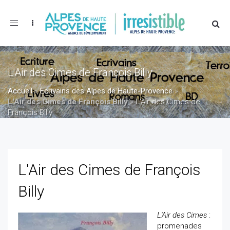
Toggle
navigation
L'Air des Cimes de François Billy
Accueil
»
Ecrivains des Alpes de Haute-Provence
»
L'Air des Cimes de François Billy
»
L'Air des Cimes de
François Billy
L'Air des Cimes de François
Billy
L'Air des Cimes
:
promenades