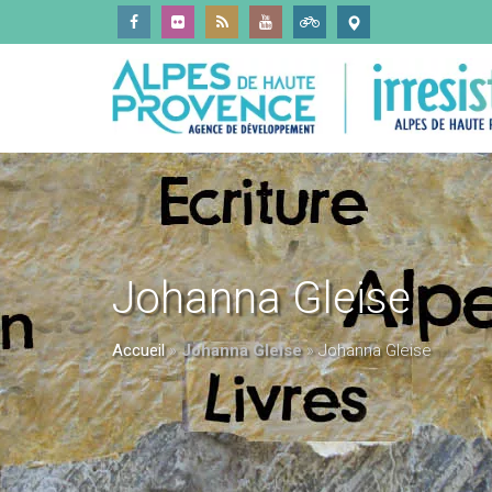
Johanna Gleise
Accueil
»
Johanna Gleise
»
Johanna Gleise