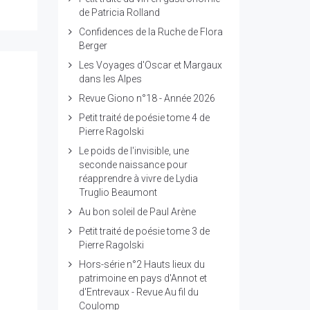
de Patricia Rolland
Confidences de la Ruche de Flora
Berger
Les Voyages d'Oscar et Margaux
dans les Alpes
Revue Giono n°18 - Année 2026
Petit traité de poésie tome 4 de
Pierre Ragolski
Le poids de l'invisible, une
seconde naissance pour
i
réapprendre à vivre de Lydia
Truglio Beaumont
Au bon soleil de Paul Arène
Petit traité de poésie tome 3 de
Pierre Ragolski
Hors-série n°2 Hauts lieux du
patrimoine en pays d'Annot et
d'Entrevaux - Revue Au fil du
Coulomp