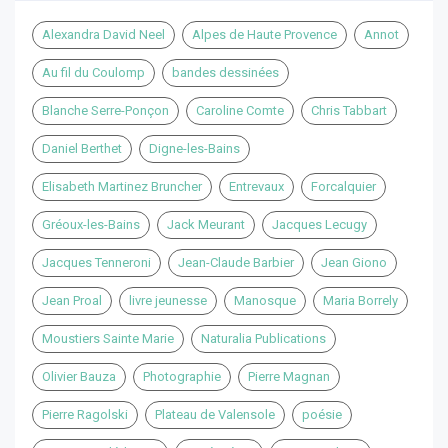
Alexandra David Neel
Alpes de Haute Provence
Annot
Au fil du Coulomp
bandes dessinées
Blanche Serre-Ponçon
Caroline Comte
Chris Tabbart
Daniel Berthet
Digne-les-Bains
Elisabeth Martinez Bruncher
Entrevaux
Forcalquier
Gréoux-les-Bains
Jack Meurant
Jacques Lecugy
Jacques Tenneroni
Jean-Claude Barbier
Jean Giono
Jean Proal
livre jeunesse
Manosque
Maria Borrely
Moustiers Sainte Marie
Naturalia Publications
Olivier Bauza
Photographie
Pierre Magnan
Pierre Ragolski
Plateau de Valensole
poésie