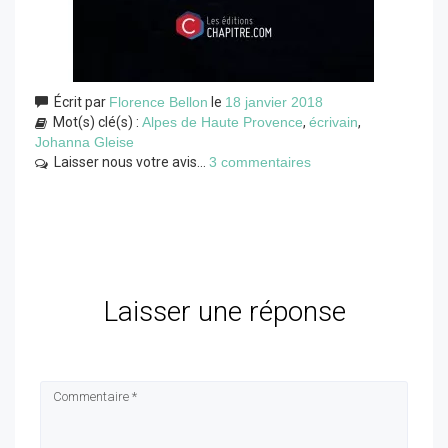
Écrit par
Florence Bellon
le
18 janvier 2018
Mot(s) clé(s) :
Alpes de Haute Provence
,
écrivain
,
Johanna Gleise
Laisser nous votre avis...
3 commentaires
Laisser une réponse