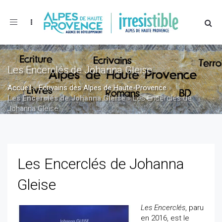
Toggle
navigation
Les Encerclés de Johanna Gleise
Accueil
»
Ecrivains des Alpes de Haute-Provence
»
Les Encerclés de Johanna Gleise
»
Les Encerclés de
Johanna Gleise
Les Encerclés de Johanna
Gleise
Les Encerclés
, paru
en 2016, est le