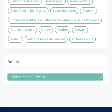
Rencontre dédicace
René Frégni
revue verdons
Saint-Etienne-les-Orgues
Seyne les Alpes
Sisteron
Société Scientifique et Littéraire des Alpes de Haute Provence
Sophiane Nemra
Ubaye
Verdon
écrivain
éditeur
éditions Alpes de Lumière
éditions Parole
Archives
Archives