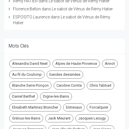
Rémy HATIER
dans
Le sabot de Vénus de Rémy Hatier
Florence Bellon
dans
Le sabot de Vénus de Rémy Hatier
ESPOSITO Laurence
dans
Le sabot de Vénus de Rémy
Hatier
Mots Clés
Alexandra David Neel
Alpes de Haute Provence
Annot
Au fil du Coulomp
bandes dessinées
Blanche Serre-Ponçon
Caroline Comte
Chris Tabbart
Daniel Berthet
Digne-les-Bains
Elisabeth Martinez Bruncher
Entrevaux
Forcalquier
Gréoux-les-Bains
Jack Meurant
Jacques Lecugy