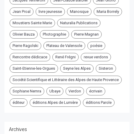
Jacques Tenneroni
Jean-Claude Barbier
Jean Giono
Jean Proal
livre jeunesse
Manosque
Maria Borrely
Moustiers Sainte Marie
Naturalia Publications
Olivier Bauza
Photographie
Pierre Magnan
Pierre Ragolski
Plateau de Valensole
poésie
Rencontre dédicace
René Frégni
revue verdons
Saint-Etienne-les-Orgues
Seyne les Alpes
Sisteron
Société Scientifique et Littéraire des Alpes de Haute Provence
Sophiane Nemra
Ubaye
Verdon
écrivain
éditeur
éditions Alpes de Lumière
éditions Parole
Archives