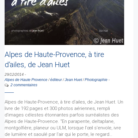
Alpes de Haute-Provence, à tire
d’ailes, de Jean Huet
29/12/2014
-
Alpes de Haute Provence
/
éditeur
/
Jean Huet
/
Photographie
-
2 commentaires
Alpes de Haute-Provence, à tire d’ailes, de Jean Huet. Un
livre de 192 pages et 300 photos aériennes, rempli
d’images célestes étonnantes parfois surréalistes des
Alpes de Haute-Provence. "En parapente, deltaplane,
montgolfière, planeur ou ULM, lorsque l’œil s'envole, ivre
de lumière et saoulé par l'air qui le porte, le regard…