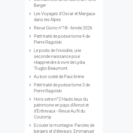
Berger
Les Voyages d'Oscar et Margaux
dans les Alpes
Revue Giono n°18 - Année 2026
Petit traité de poésie tome 4 de
Pierre Ragolski
Le poids de l'invisible, une
seconde naissance pour
réapprendre à vivre de Lydia
Truglio Beaumont
Au bon soleil de Paul Arène
Petit traité de poésie tome 3 de
Pierre Ragolski
Hors-série n°2 Hauts lieux du
patrimoine en pays d'Annot et
d'Entrevaux - Revue Au fil du
Coulomp
Ecouter la montagne. Paroles de
bergers et d'éleveurs. Emmanuel