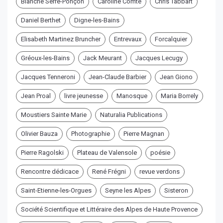
Blanche Serre-Ponçon
Caroline Comte
Chris Tabbart
Daniel Berthet
Digne-les-Bains
Elisabeth Martinez Bruncher
Entrevaux
Forcalquier
Gréoux-les-Bains
Jack Meurant
Jacques Lecugy
Jacques Tenneroni
Jean-Claude Barbier
Jean Giono
Jean Proal
livre jeunesse
Manosque
Maria Borrely
Moustiers Sainte Marie
Naturalia Publications
Olivier Bauza
Photographie
Pierre Magnan
Pierre Ragolski
Plateau de Valensole
poésie
Rencontre dédicace
René Frégni
revue verdons
Saint-Etienne-les-Orgues
Seyne les Alpes
Sisteron
Société Scientifique et Littéraire des Alpes de Haute Provence