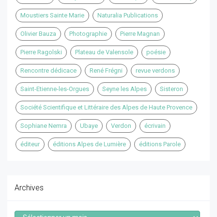
Moustiers Sainte Marie
Naturalia Publications
Olivier Bauza
Photographie
Pierre Magnan
Pierre Ragolski
Plateau de Valensole
poésie
Rencontre dédicace
René Frégni
revue verdons
Saint-Etienne-les-Orgues
Seyne les Alpes
Sisteron
Société Scientifique et Littéraire des Alpes de Haute Provence
Sophiane Nemra
Ubaye
Verdon
écrivain
éditeur
éditions Alpes de Lumière
éditions Parole
Archives
Archives