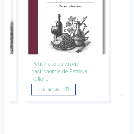
les
Petit traité du vin en
Conf
gastronomie de Patricia
Flor
Rolland
Li
Lire l'article...