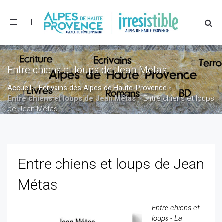
Toggle
navigation
Entre chiens et loups de Jean Métas
Accueil
»
Ecrivains des Alpes de Haute-Provence
»
Entre chiens et loups de Jean Métas
»
Entre chiens et loups
de Jean Métas
Entre chiens et loups de Jean
Métas
Entre chiens et
loups - La