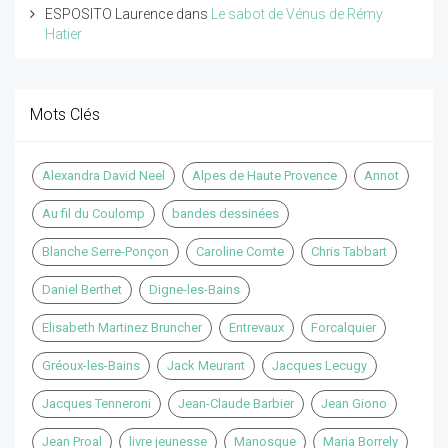
ESPOSITO Laurence
dans
Le sabot de Vénus de Rémy
Hatier
Mots Clés
Alexandra David Neel
Alpes de Haute Provence
Annot
Au fil du Coulomp
bandes dessinées
Blanche Serre-Ponçon
Caroline Comte
Chris Tabbart
Daniel Berthet
Digne-les-Bains
Elisabeth Martinez Bruncher
Entrevaux
Forcalquier
Gréoux-les-Bains
Jack Meurant
Jacques Lecugy
Jacques Tenneroni
Jean-Claude Barbier
Jean Giono
Jean Proal
livre jeunesse
Manosque
Maria Borrely