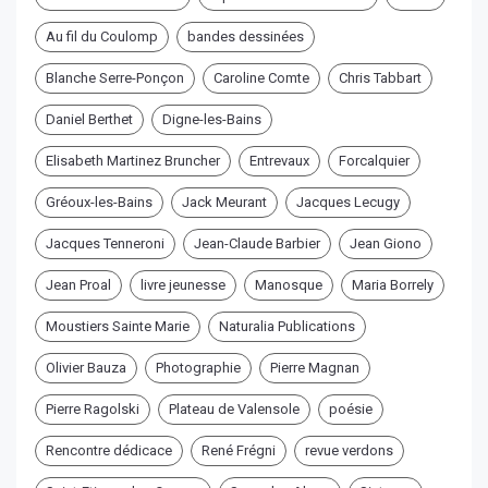
Au fil du Coulomp
bandes dessinées
Blanche Serre-Ponçon
Caroline Comte
Chris Tabbart
Daniel Berthet
Digne-les-Bains
Elisabeth Martinez Bruncher
Entrevaux
Forcalquier
Gréoux-les-Bains
Jack Meurant
Jacques Lecugy
Jacques Tenneroni
Jean-Claude Barbier
Jean Giono
Jean Proal
livre jeunesse
Manosque
Maria Borrely
Moustiers Sainte Marie
Naturalia Publications
Olivier Bauza
Photographie
Pierre Magnan
Pierre Ragolski
Plateau de Valensole
poésie
Rencontre dédicace
René Frégni
revue verdons