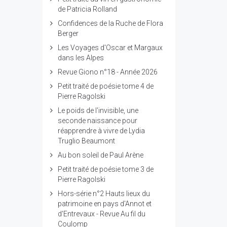
de Patricia Rolland
Confidences de la Ruche de Flora
Berger
Les Voyages d'Oscar et Margaux
dans les Alpes
Revue Giono n°18 - Année 2026
Petit traité de poésie tome 4 de
Pierre Ragolski
Le poids de l'invisible, une
seconde naissance pour
réapprendre à vivre de Lydia
Truglio Beaumont
Au bon soleil de Paul Arène
Petit traité de poésie tome 3 de
Pierre Ragolski
Hors-série n°2 Hauts lieux du
patrimoine en pays d'Annot et
d'Entrevaux - Revue Au fil du
Coulomp