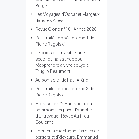
Berger
Les Voyages d'Oscar et Margaux
dans les Alpes
Revue Giono n°18 - Année 2026
Petit traité de poésie tome 4 de
Pierre Ragolski
Le poids de l'invisible, une
seconde naissance pour
réapprendre à vivre de Lydia
Truglio Beaumont
Au bon soleil de Paul Arène
Petit traité de poésie tome 3 de
Pierre Ragolski
Hors-série n°2 Hauts lieux du
patrimoine en pays d'Annot et
d'Entrevaux - Revue Au fil du
Coulomp
Ecouter la montagne. Paroles de
bergers et d'éleveurs. Emmanuel