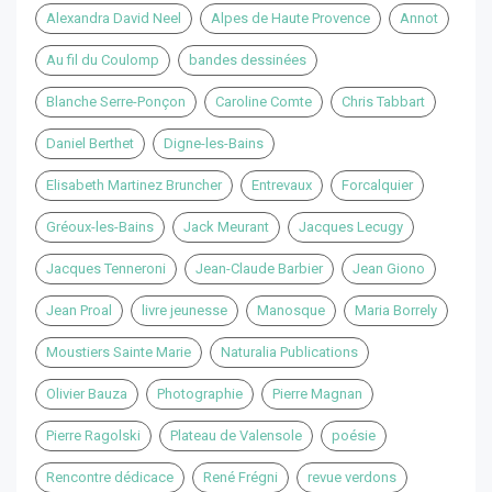
Alexandra David Neel
Alpes de Haute Provence
Annot
Au fil du Coulomp
bandes dessinées
Blanche Serre-Ponçon
Caroline Comte
Chris Tabbart
Daniel Berthet
Digne-les-Bains
Elisabeth Martinez Bruncher
Entrevaux
Forcalquier
Gréoux-les-Bains
Jack Meurant
Jacques Lecugy
Jacques Tenneroni
Jean-Claude Barbier
Jean Giono
Jean Proal
livre jeunesse
Manosque
Maria Borrely
Moustiers Sainte Marie
Naturalia Publications
Olivier Bauza
Photographie
Pierre Magnan
Pierre Ragolski
Plateau de Valensole
poésie
Rencontre dédicace
René Frégni
revue verdons