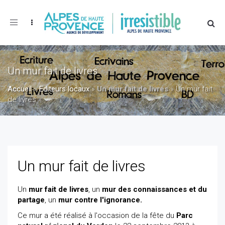
Toggle
navigation
Un mur fait de livres
Accueil
»
Editeurs locaux
»
Un mur fait de livres
»
Un mur fait
de livres
Un mur fait de livres
Un
mur fait de livres
, un
mur des connaissances et du
partage
, un
mur contre l'ignorance.
Ce mur a été réalisé à l'occasion de la fête du
Parc