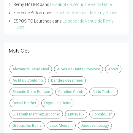
Rémy HATIER
dans
Le sabot de Vénus de Rémy Hatier
Florence Bellon
dans
Le sabot de Vénus de Rémy Hatier
ESPOSITO Laurence
dans
Le sabot de Vénus de Rémy
Hatier
Mots Clés
Alexandra David Neel
Alpes de Haute Provence
Annot
Au fil du Coulomp
bandes dessinées
Blanche Serre-Ponçon
Caroline Comte
Chris Tabbart
Daniel Berthet
Digne-les-Bains
Elisabeth Martinez Bruncher
Entrevaux
Forcalquier
Gréoux-les-Bains
Jack Meurant
Jacques Lecugy