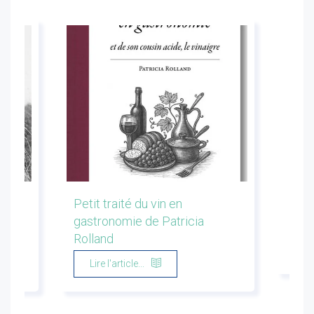
les
Petit traité du vin en
Conf
gastronomie de Patricia
Flor
Rolland
Li
Lire l'article...