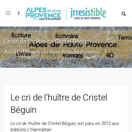
Toggle
navigation
Le cri de l'huître de Cristel Béguin
Accueil
»
Ecrivains des Alpes de Haute-Provence
»
Le cri de l'huître de Cristel Béguin
»
Le cri de l'huître de
Cristel Béguin
Le cri de l'huître de Cristel
Béguin
Le cri de l'huître
de Cristel Béguin, est paru en 2012 aux
éditions L'Harmattan.