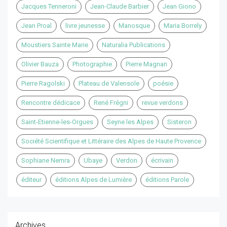
Jacques Tenneroni
Jean-Claude Barbier
Jean Giono
Jean Proal
livre jeunesse
Manosque
Maria Borrely
Moustiers Sainte Marie
Naturalia Publications
Olivier Bauza
Photographie
Pierre Magnan
Pierre Ragolski
Plateau de Valensole
poésie
Rencontre dédicace
René Frégni
revue verdons
Saint-Etienne-les-Orgues
Seyne les Alpes
Sisteron
Société Scientifique et Littéraire des Alpes de Haute Provence
Sophiane Nemra
Ubaye
Verdon
écrivain
éditeur
éditions Alpes de Lumière
éditions Parole
Archives