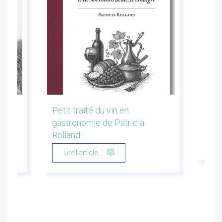
les
Petit traité du vin en
Conf
gastronomie de Patricia
Flor
Rolland
Li
Lire l'article...