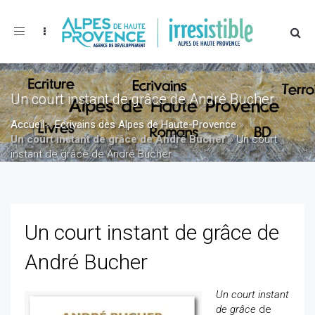
Toggle
navigation
Un court instant de grâce de André Bucher
Accueil
»
Ecrivains des Alpes de Haute-Provence
»
Un court instant de grâce de André Bucher
»
Un court
instant de grâce de André Bucher
Un court instant de grâce de
André Bucher
Un court instant
de grâce
de