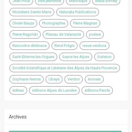
Jean Proal
livre jeunesse
Manosque
Maria Borrely
Moustiers Sainte Marie
Naturalia Publications
Olivier Bauza
Photographie
Pierre Magnan
Pierre Ragolski
Plateau de Valensole
poésie
Rencontre dédicace
René Frégni
revue verdons
Saint-Etienne-les-Orgues
Seyne les Alpes
Sisteron
Société Scientifique et Littéraire des Alpes de Haute Provence
Sophiane Nemra
Ubaye
Verdon
écrivain
éditeur
éditions Alpes de Lumière
éditions Parole
Archives
Archives