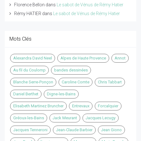
Florence Bellon
dans
Le sabot de Vénus de Rémy Hatier
Rémy HATIER
dans
Le sabot de Vénus de Rémy Hatier
Mots Clés
Alexandra David Neel
Alpes de Haute Provence
Annot
Au fil du Coulomp
bandes dessinées
Blanche Serre-Ponçon
Caroline Comte
Chris Tabbart
Daniel Berthet
Digne-les-Bains
Elisabeth Martinez Bruncher
Entrevaux
Forcalquier
Gréoux-les-Bains
Jack Meurant
Jacques Lecugy
Jacques Tenneroni
Jean-Claude Barbier
Jean Giono