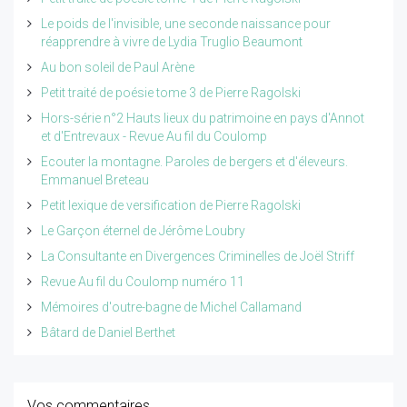
Le poids de l'invisible, une seconde naissance pour
réapprendre à vivre de Lydia Truglio Beaumont
Au bon soleil de Paul Arène
Petit traité de poésie tome 3 de Pierre Ragolski
Hors-série n°2 Hauts lieux du patrimoine en pays d'Annot
et d'Entrevaux - Revue Au fil du Coulomp
Ecouter la montagne. Paroles de bergers et d'éleveurs.
Emmanuel Breteau
Petit lexique de versification de Pierre Ragolski
Le Garçon éternel de Jérôme Loubry
La Consultante en Divergences Criminelles de Joël Striff
Revue Au fil du Coulomp numéro 11
Mémoires d'outre-bagne de Michel Callamand
Bâtard de Daniel Berthet
Vos commentaires