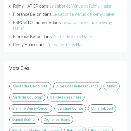
Rémy HATIER
dans
Le sabot de Vénus de Rémy Hatier
Florence Bellon
dans
Le sabot de Vénus de Rémy Hatier
ESPOSITO Laurence
dans
Le sabot de Vénus de Rémy
Hatier
Florence Bellon
dans
Zulma de Rémy Hatier
Rémy Hatier
dans
Zulma de Rémy Hatier
Mots Clés
Alexandra David Neel
Alpes de Haute Provence
Annot
Au fil du Coulomp
bandes dessinées
Blanche Serre-Ponçon
Caroline Comte
Chris Tabbart
Daniel Berthet
Digne-les-Bains
Elisabeth Martinez Bruncher
Entrevaux
Forcalquier