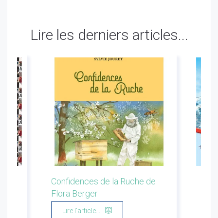
Lire les derniers articles...
ion
Confidences de la Ruche de
Les 
Flora Berger
Marg
Lire l'article...
Li