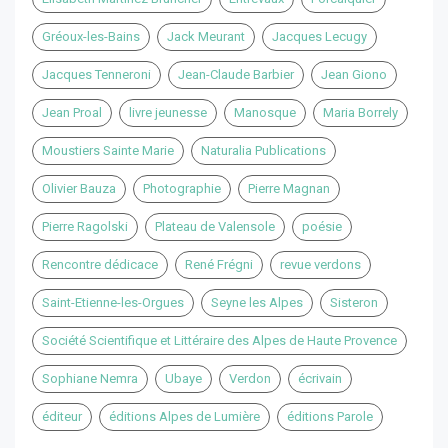
Gréoux-les-Bains
Jack Meurant
Jacques Lecugy
Jacques Tenneroni
Jean-Claude Barbier
Jean Giono
Jean Proal
livre jeunesse
Manosque
Maria Borrely
Moustiers Sainte Marie
Naturalia Publications
Olivier Bauza
Photographie
Pierre Magnan
Pierre Ragolski
Plateau de Valensole
poésie
Rencontre dédicace
René Frégni
revue verdons
Saint-Etienne-les-Orgues
Seyne les Alpes
Sisteron
Société Scientifique et Littéraire des Alpes de Haute Provence
Sophiane Nemra
Ubaye
Verdon
écrivain
éditeur
éditions Alpes de Lumière
éditions Parole