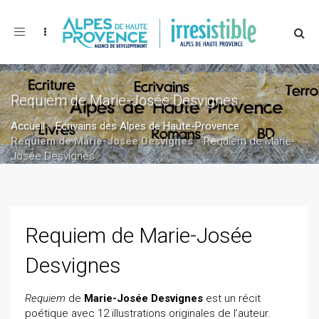
Toggle
navigation
Requiem de Marie-Josée Desvignes
Accueil
»
Ecrivains des Alpes de Haute-Provence
»
Requiem de Marie-Josée Desvignes
»
Requiem de Marie-
Josée Desvignes
Requiem de Marie-Josée
Desvignes
Requiem
de
Marie-Josée Desvignes
est un récit
poétique avec 12 illustrations originales de l’auteur.