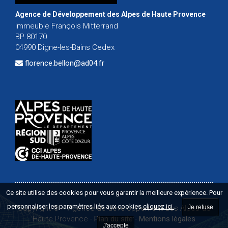
Agence de Développement des Alpes de Haute Provence
Immeuble François Mitterrand
BP 80170
04990 Digne-les-Bains Cedex
florence.bellon@ad04.fr
Ce site utilise des cookies pour vous garantir la meilleure expérience. Pour
personnaliser les paramètres liés aux cookies
cliquez ici
.
Copyright ©
-
Agence de développement des Alpes de
Je refuse
Haute Provence
-
Plan du site
-
Mentions légales
J'accepte