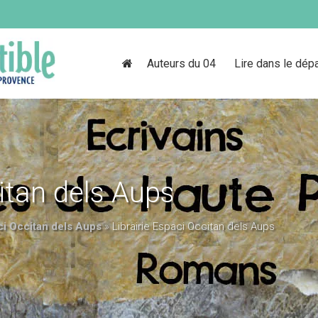
Auteurs du 04
Lire dans le dép
citan dels Aups
ci Occitan dels Aups
»
Librairie Espaci Occitan dels Aups