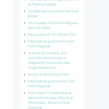
de Patricia Rolland
Confidences de la Ruche de Flora
Berger
Les Voyages d'Oscar et Margaux
dans les Alpes
Revue Giono n°18 - Année 2026
Petit traité de poésie tome 4 de
Pierre Ragolski
Le poids de l'invisible, une
seconde naissance pour
réapprendre à vivre de Lydia
Truglio Beaumont
Au bon soleil de Paul Arène
Petit traité de poésie tome 3 de
Pierre Ragolski
Hors-série n°2 Hauts lieux du
patrimoine en pays d'Annot et
d'Entrevaux - Revue Au fil du
Coulomp