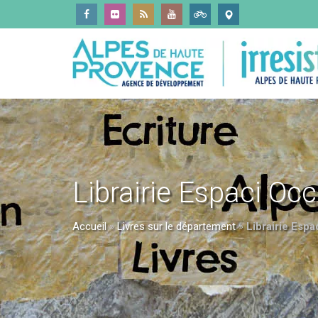
Librairie Espaci Oc
Accueil
»
Livres sur le département
»
Librairie Espa