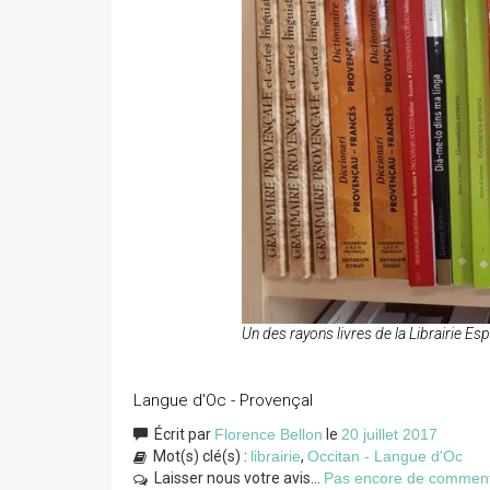
Un des rayons livres de la Librairie Es
Langue d'Oc - Provençal
Écrit par
Florence Bellon
le
20 juillet 2017
Mot(s) clé(s) :
librairie
,
Occitan - Langue d'Oc
Laisser nous votre avis...
Pas encore de commentai