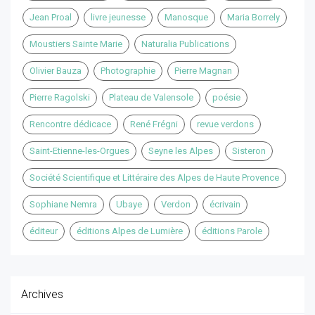
Jean Proal
livre jeunesse
Manosque
Maria Borrely
Moustiers Sainte Marie
Naturalia Publications
Olivier Bauza
Photographie
Pierre Magnan
Pierre Ragolski
Plateau de Valensole
poésie
Rencontre dédicace
René Frégni
revue verdons
Saint-Etienne-les-Orgues
Seyne les Alpes
Sisteron
Société Scientifique et Littéraire des Alpes de Haute Provence
Sophiane Nemra
Ubaye
Verdon
écrivain
éditeur
éditions Alpes de Lumière
éditions Parole
Archives