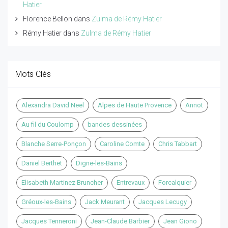
Hatier
Florence Bellon
dans
Zulma de Rémy Hatier
Rémy Hatier
dans
Zulma de Rémy Hatier
Mots Clés
Alexandra David Neel
Alpes de Haute Provence
Annot
Au fil du Coulomp
bandes dessinées
Blanche Serre-Ponçon
Caroline Comte
Chris Tabbart
Daniel Berthet
Digne-les-Bains
Elisabeth Martinez Bruncher
Entrevaux
Forcalquier
Gréoux-les-Bains
Jack Meurant
Jacques Lecugy
Jacques Tenneroni
Jean-Claude Barbier
Jean Giono