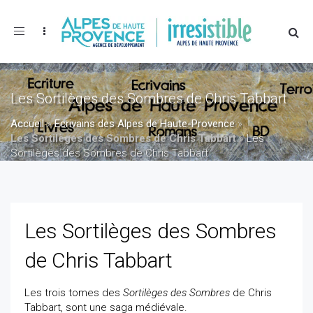
Toggle
navigation
Les Sortilèges des Sombres de Chris Tabbart
Accueil
»
Ecrivains des Alpes de Haute-Provence
»
Les Sortilèges des Sombres de Chris Tabbart
»
Les
Sortilèges des Sombres de Chris Tabbart
Les Sortilèges des Sombres
de Chris Tabbart
Les trois tomes des
Sortilèges des Sombres
de Chris
Tabbart, sont une saga médiévale.