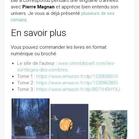
Elle a correspondu pendant une vingtaine d’années
avec
Pierre Magnan
et apprécie bien entendu son
univers. Je vous ai déjà présenté
plusieurs de ses
romans
.
En savoir plus
Vous pouvez commander les livres en format
numérique ou broché
Le site de l'auteur :
www.christabbart.com/les-
sortileges-des-sombres
Tome 1 :
https://www.amazon.fr/dp/1520638310
Tome 2 :
https://www.amazon.fr/dp/1520962835
Tome 3 :
https://www.amazon.fr/dp/B071HRHYXJ