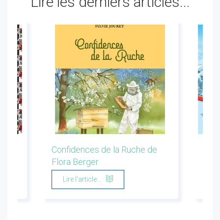
Lire les derniers articles...
ion
Confidences de la Ruche de
Les 
Flora Berger
Marg
Lire l'article...
Li