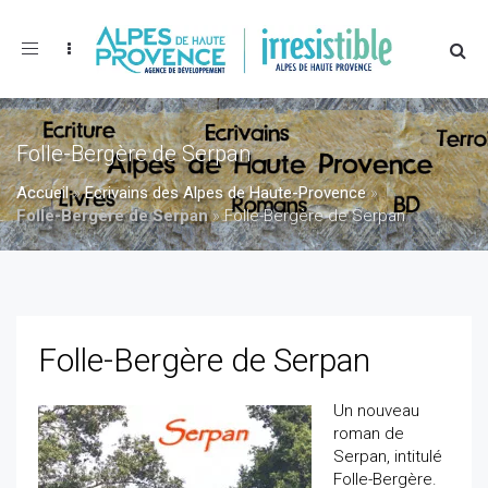
Toggle
navigation
Folle-Bergère de Serpan
Accueil
»
Ecrivains des Alpes de Haute-Provence
»
Folle-Bergère de Serpan
»
Folle-Bergère de Serpan
Folle-Bergère de Serpan
Un nouveau
roman de
Serpan, intitulé
Folle-Bergère.