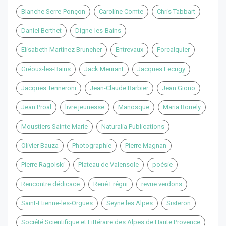
Blanche Serre-Ponçon
Caroline Comte
Chris Tabbart
Daniel Berthet
Digne-les-Bains
Elisabeth Martinez Bruncher
Entrevaux
Forcalquier
Gréoux-les-Bains
Jack Meurant
Jacques Lecugy
Jacques Tenneroni
Jean-Claude Barbier
Jean Giono
Jean Proal
livre jeunesse
Manosque
Maria Borrely
Moustiers Sainte Marie
Naturalia Publications
Olivier Bauza
Photographie
Pierre Magnan
Pierre Ragolski
Plateau de Valensole
poésie
Rencontre dédicace
René Frégni
revue verdons
Saint-Etienne-les-Orgues
Seyne les Alpes
Sisteron
Société Scientifique et Littéraire des Alpes de Haute Provence