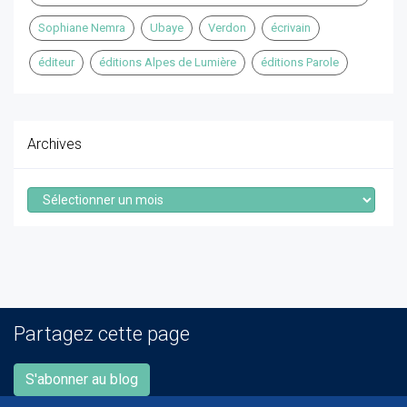
Sophiane Nemra
Ubaye
Verdon
écrivain
éditeur
éditions Alpes de Lumière
éditions Parole
Archives
Archives
Partagez cette page
S'abonner au blog