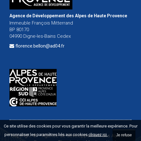
Agence de Développement des Alpes de Haute Provence
Immeuble François Mitterrand
BP 80170
04990 Digne-les-Bains Cedex
florence.bellon@ad04.fr
Ce site utilise des cookies pour vous garantir la meilleure expérience. Pour
personnaliser les paramètres liés aux cookies
cliquez ici
.
Je refuse
Copyright ©
-
Agence de développement des Alpes de