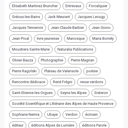
Elisabeth Martinez Bruncher
Entrevaux
Forcalquier
Gréoux-les-Bains
Jack Meurant
Jacques Lecugy
Jacques Tenneroni
Jean-Claude Barbier
Jean Giono
Jean Proal
livre jeunesse
Manosque
Maria Borrely
Moustiers Sainte Marie
Naturalia Publications
Olivier Bauza
Photographie
Pierre Magnan
Pierre Ragolski
Plateau de Valensole
poésie
Rencontre dédicace
René Frégni
revue verdons
Saint-Etienne-les-Orgues
Seyne les Alpes
Sisteron
Société Scientifique et Littéraire des Alpes de Haute Provence
Sophiane Nemra
Ubaye
Verdon
écrivain
éditeur
éditions Alpes de Lumière
éditions Parole