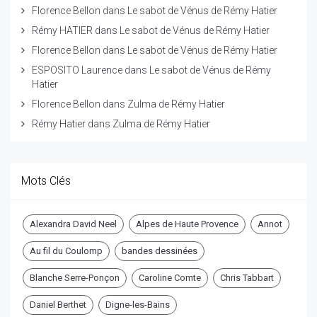
Florence Bellon
dans
Le sabot de Vénus de Rémy Hatier
Rémy HATIER
dans
Le sabot de Vénus de Rémy Hatier
Florence Bellon
dans
Le sabot de Vénus de Rémy Hatier
ESPOSITO Laurence
dans
Le sabot de Vénus de Rémy
Hatier
Florence Bellon
dans
Zulma de Rémy Hatier
Rémy Hatier
dans
Zulma de Rémy Hatier
Mots Clés
Alexandra David Neel
Alpes de Haute Provence
Annot
Au fil du Coulomp
bandes dessinées
Blanche Serre-Ponçon
Caroline Comte
Chris Tabbart
Daniel Berthet
Digne-les-Bains