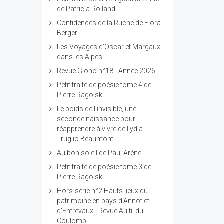
de Patricia Rolland
Confidences de la Ruche de Flora
Berger
Les Voyages d'Oscar et Margaux
dans les Alpes
Revue Giono n°18 - Année 2026
Petit traité de poésie tome 4 de
Pierre Ragolski
Le poids de l'invisible, une
seconde naissance pour
réapprendre à vivre de Lydia
Truglio Beaumont
Au bon soleil de Paul Arène
Petit traité de poésie tome 3 de
Pierre Ragolski
Hors-série n°2 Hauts lieux du
patrimoine en pays d'Annot et
d'Entrevaux - Revue Au fil du
Coulomp