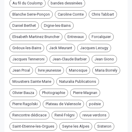
Au fil du Coulomp
bandes dessinées
Blanche Serre-Ponçon
Caroline Comte
Chris Tabbart
Daniel Berthet
Digne-les-Bains
Elisabeth Martinez Bruncher
Entrevaux
Forcalquier
Gréoux-les-Bains
Jack Meurant
Jacques Lecugy
Jacques Tenneroni
Jean-Claude Barbier
Jean Giono
Jean Proal
livre jeunesse
Manosque
Maria Borrely
Moustiers Sainte Marie
Naturalia Publications
Olivier Bauza
Photographie
Pierre Magnan
Pierre Ragolski
Plateau de Valensole
poésie
Rencontre dédicace
René Frégni
revue verdons
Saint-Etienne-les-Orgues
Seyne les Alpes
Sisteron