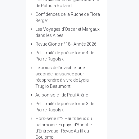
de Patricia Rolland
Confidences de la Ruche de Flora
Berger
Les Voyages d'Oscar et Margaux
dans les Alpes
Revue Giono n°18 - Année 2026
Petit traité de poésie tome 4 de
Pierre Ragolski
Le poids de l'invisible, une
seconde naissance pour
réapprendre à vivre de Lydia
Truglio Beaumont
Au bon soleil de Paul Arène
Petit traité de poésie tome 3 de
Pierre Ragolski
Hors-série n°2 Hauts lieux du
patrimoine en pays d'Annot et
d'Entrevaux - Revue Au fil du
Coulomp