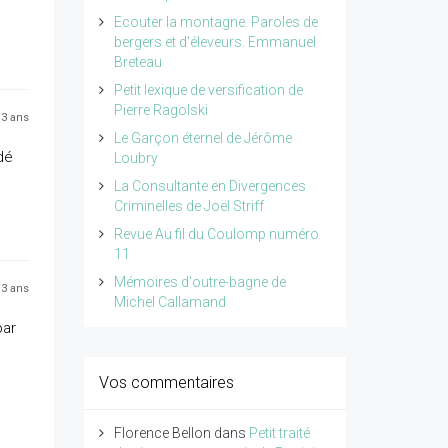
Ecouter la montagne. Paroles de
bergers et d'éleveurs. Emmanuel
Breteau
Petit lexique de versification de
Pierre Ragolski
 13 ans
Le Garçon éternel de Jérôme
dé
Loubry
La Consultante en Divergences
Criminelles de Joël Striff
Revue Au fil du Coulomp numéro
11
Mémoires d'outre-bagne de
 13 ans
Michel Callamand
par
Vos commentaires
Florence Bellon
dans
Petit traité