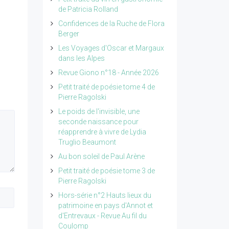
de Patricia Rolland
Confidences de la Ruche de Flora
Berger
Les Voyages d'Oscar et Margaux
dans les Alpes
Revue Giono n°18 - Année 2026
Petit traité de poésie tome 4 de
Pierre Ragolski
Le poids de l'invisible, une
seconde naissance pour
réapprendre à vivre de Lydia
Truglio Beaumont
Au bon soleil de Paul Arène
Petit traité de poésie tome 3 de
Pierre Ragolski
Hors-série n°2 Hauts lieux du
patrimoine en pays d'Annot et
d'Entrevaux - Revue Au fil du
Coulomp