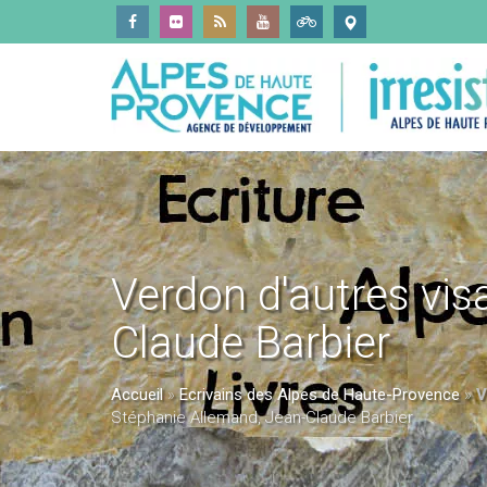
Verdon d'autres vis
Claude Barbier
Accueil
»
Ecrivains des Alpes de Haute-Provence
»
V
Stéphanie Allemand, Jean-Claude Barbier