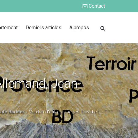
Contact
artement
Derniers articles
A propos
Allemand, Jean-
ude Barbier
»
Verdon d'autres visages, David et