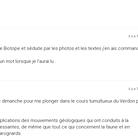
il y a
 site Biotope et séduite par les photos et les textes j'en ais comman
 mot lorsque je l'aurai lu .
il y a
e de dimanche pour me plonger dans le cours tumultueux du Verdon 
plications des mouvements géologiques qui ont conduits à la
ressantes, de même que tout ce qui concernent la faune et en
harognards.