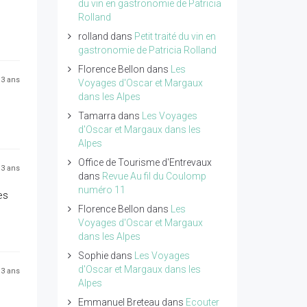
du vin en gastronomie de Patricia
Rolland
rolland
dans
Petit traité du vin en
gastronomie de Patricia Rolland
Florence Bellon
dans
Les
 13 ans
Voyages d'Oscar et Margaux
dans les Alpes
Tamarra
dans
Les Voyages
d'Oscar et Margaux dans les
Alpes
Office de Tourisme d'Entrevaux
 13 ans
dans
Revue Au fil du Coulomp
numéro 11
es
Florence Bellon
dans
Les
Voyages d'Oscar et Margaux
dans les Alpes
Sophie
dans
Les Voyages
d'Oscar et Margaux dans les
 13 ans
Alpes
Emmanuel Breteau
dans
Ecouter