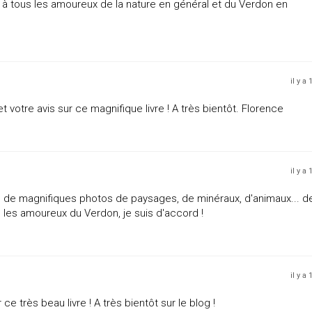
re à tous les amoureux de la nature en général et du Verdon en
il y a
 votre avis sur ce magnifique livre ! A très bientôt. Florence
il y a
ec de magnifiques photos de paysages, de minéraux, d'animaux... d
s les amoureux du Verdon, je suis d'accord !
il y a
ce très beau livre ! A très bientôt sur le blog !