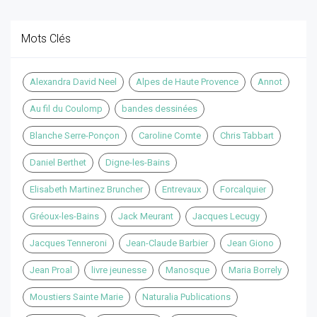
Mots Clés
Alexandra David Neel
Alpes de Haute Provence
Annot
Au fil du Coulomp
bandes dessinées
Blanche Serre-Ponçon
Caroline Comte
Chris Tabbart
Daniel Berthet
Digne-les-Bains
Elisabeth Martinez Bruncher
Entrevaux
Forcalquier
Gréoux-les-Bains
Jack Meurant
Jacques Lecugy
Jacques Tenneroni
Jean-Claude Barbier
Jean Giono
Jean Proal
livre jeunesse
Manosque
Maria Borrely
Moustiers Sainte Marie
Naturalia Publications