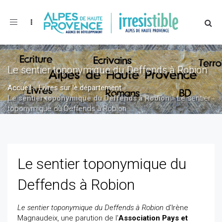
Toggle
navigation
Le sentier toponymique du Deffends à Robion
Accueil
»
Livres sur le département
»
Le sentier toponymique du Deffends à Robion
»
Le sentier
toponymique du Deffends à Robion
Le sentier toponymique du
Deffends à Robion
Le sentier toponymique du Deffends à Robion
d'Irène
Magnaudeix, une parution de l'
Association Pays et