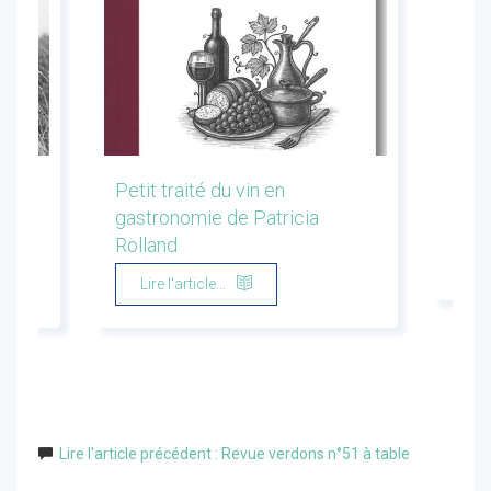
les
Petit traité du vin en
Conf
gastronomie de Patricia
Flor
Rolland
Li
Lire l'article...
Lire l'article précédent : Revue verdons n°51 à table