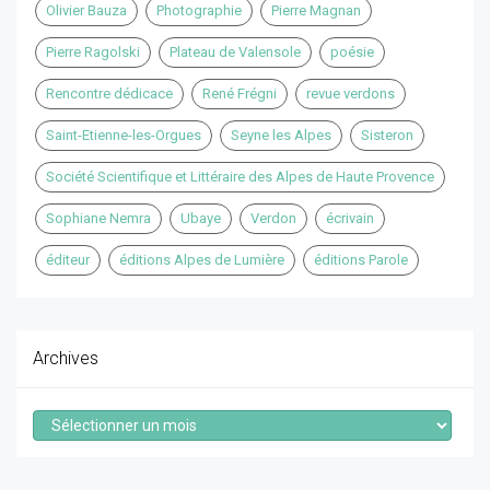
Olivier Bauza
Photographie
Pierre Magnan
Pierre Ragolski
Plateau de Valensole
poésie
Rencontre dédicace
René Frégni
revue verdons
Saint-Etienne-les-Orgues
Seyne les Alpes
Sisteron
Société Scientifique et Littéraire des Alpes de Haute Provence
Sophiane Nemra
Ubaye
Verdon
écrivain
éditeur
éditions Alpes de Lumière
éditions Parole
Archives
Archives