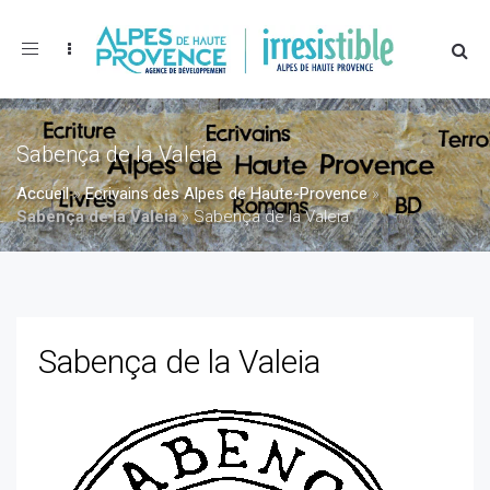
Toggle
navigation
Sabença de la Valeia
Accueil
»
Ecrivains des Alpes de Haute-Provence
»
Sabença de la Valeia
»
Sabença de la Valeia
Sabença de la Valeia