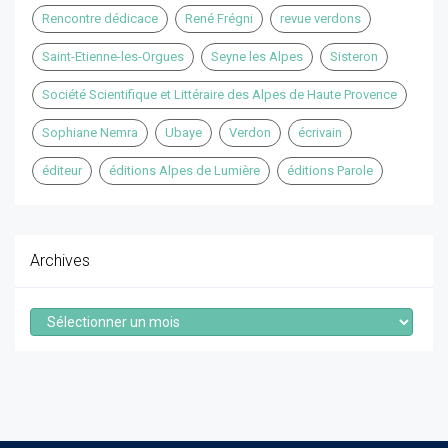
Rencontre dédicace
René Frégni
revue verdons
Saint-Etienne-les-Orgues
Seyne les Alpes
Sisteron
Société Scientifique et Littéraire des Alpes de Haute Provence
Sophiane Nemra
Ubaye
Verdon
écrivain
éditeur
éditions Alpes de Lumière
éditions Parole
Archives
Archives