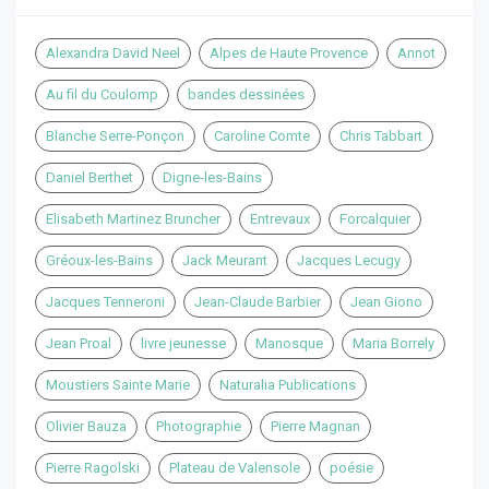
Alexandra David Neel
Alpes de Haute Provence
Annot
Au fil du Coulomp
bandes dessinées
Blanche Serre-Ponçon
Caroline Comte
Chris Tabbart
Daniel Berthet
Digne-les-Bains
Elisabeth Martinez Bruncher
Entrevaux
Forcalquier
Gréoux-les-Bains
Jack Meurant
Jacques Lecugy
Jacques Tenneroni
Jean-Claude Barbier
Jean Giono
Jean Proal
livre jeunesse
Manosque
Maria Borrely
Moustiers Sainte Marie
Naturalia Publications
Olivier Bauza
Photographie
Pierre Magnan
Pierre Ragolski
Plateau de Valensole
poésie