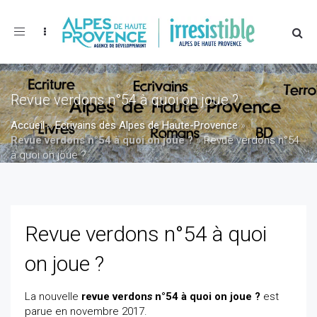
Toggle
navigation
Revue verdons n°54 à quoi on joue ?
Accueil
»
Ecrivains des Alpes de Haute-Provence
»
Revue verdons n°54 à quoi on joue ?
»
Revue verdons n°54
à quoi on joue ?
Revue verdons n°54 à quoi
on joue ?
La nouvelle
revue verdon
s
n°54 à quoi on joue ?
est
parue en novembre 2017.