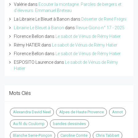
Valérie
dans
Ecouter la montagne. Paroles de bergers et
d'éleveurs. Emmanuel Breteau
La Librairie Le Bleuet à Banon
dans
Déserter de René Frégni
Librairie Le Bleuet à Banon
dans
Revue Giono n° 17 - 2025
Florence Bellon
dans
Le sabot de Vénus de Rémy Hatier
Rémy HATIER
dans
Le sabot de Vénus de Rémy Hatier
Florence Bellon
dans
Le sabot de Vénus de Rémy Hatier
ESPOSITO Laurence
dans
Le sabot de Vénus de Rémy
Hatier
Mots Clés
Alexandra David Neel
Alpes de Haute Provence
Annot
Au fil du Coulomp
bandes dessinées
Blanche Serre-Ponçon
Caroline Comte
Chris Tabbart