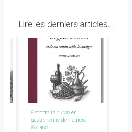
Lire les derniers articles...
les
Petit traité du vin en
Conf
gastronomie de Patricia
Flor
Rolland
Li