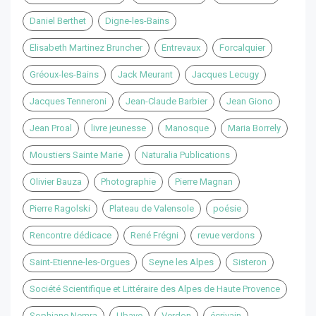
Daniel Berthet
Digne-les-Bains
Elisabeth Martinez Bruncher
Entrevaux
Forcalquier
Gréoux-les-Bains
Jack Meurant
Jacques Lecugy
Jacques Tenneroni
Jean-Claude Barbier
Jean Giono
Jean Proal
livre jeunesse
Manosque
Maria Borrely
Moustiers Sainte Marie
Naturalia Publications
Olivier Bauza
Photographie
Pierre Magnan
Pierre Ragolski
Plateau de Valensole
poésie
Rencontre dédicace
René Frégni
revue verdons
Saint-Etienne-les-Orgues
Seyne les Alpes
Sisteron
Société Scientifique et Littéraire des Alpes de Haute Provence
Sophiane Nemra
Ubaye
Verdon
écrivain