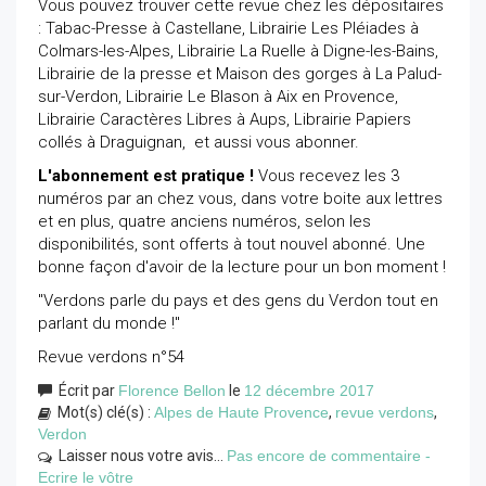
Vous pouvez trouver cette revue chez les dépositaires
: Tabac-Presse à Castellane, Librairie Les Pléiades à
Colmars-les-Alpes, Librairie La Ruelle à Digne-les-Bains,
Librairie de la presse et Maison des gorges à La Palud-
sur-Verdon, Librairie Le Blason à Aix en Provence,
Librairie Caractères Libres à Aups, Librairie Papiers
collés à Draguignan, et aussi vous abonner.
L'abonnement est pratique !
Vous recevez les 3
numéros par an chez vous, dans votre boite aux lettres
et en plus, quatre anciens numéros, selon les
disponibilités, sont offerts à tout nouvel abonné. Une
bonne façon d'avoir de la lecture pour un bon moment !
"Verdons parle du pays et des gens du Verdon tout en
parlant du monde !"
Revue verdons n°54
Écrit par
Florence Bellon
le
12 décembre 2017
Mot(s) clé(s) :
Alpes de Haute Provence
,
revue verdons
,
Verdon
Laisser nous votre avis...
Pas encore de commentaire -
Ecrire le vôtre