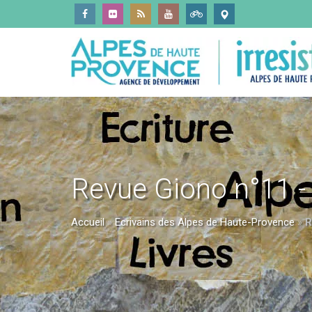
Revue Giono n°11 -
Accueil
»
Ecrivains des Alpes de Haute-Provence
»
R