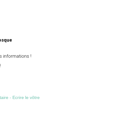
nosque
 informations !
!
re - Ecrire le vôtre