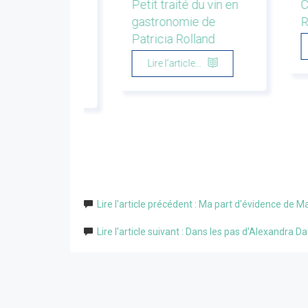
r la montagne.
Petit traité du vin en
C
s de bergers et
gastronomie de
R
eurs. Emmanuel
Patricia Rolland
u
Lire l'article...
'article...
Lire l'article précédent : Ma part d'évidence de 
Lire l'article suivant : Dans les pas d'Alexandra D