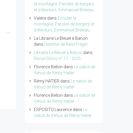
Revue Giono n°18 -
Petit traité de poésie
la montagne. Paroles de bergers
Année 2026
tome 4 de Pierre
et d'éleveurs. Emmanuel Breteau
Ragolski
Valérie
dans
Ecouter la
Lire l'article...
montagne. Paroles de bergers et
Lire l'article...
d'éleveurs. Emmanuel Breteau
La Librairie Le Bleuet à Banon
dans
Déserter de René Frégni
Librairie Le Bleuet à Banon
dans
Revue Giono n° 17 - 2025
Florence Bellon
dans
Le sabot de
Vénus de Rémy Hatier
Rémy HATIER
dans
Le sabot de
Vénus de Rémy Hatier
Florence Bellon
dans
Le sabot de
Vénus de Rémy Hatier
ESPOSITO Laurence
dans
Le
sabot de Vénus de Rémy Hatier