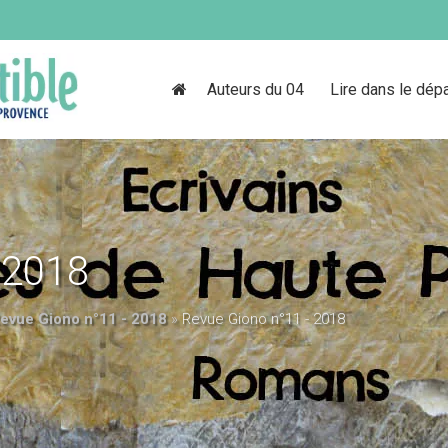
Auteurs du 04
Lire dans le dép
 2018
evue Giono n°11 - 2018
»
Revue Giono n°11 - 2018