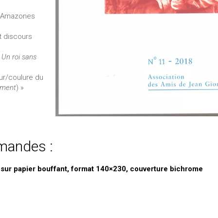
t Amazones
t discours
s
Un roi sans
eur/coulure du
sement
) »
mmandes :
 sur papier bouffant, format 140×230, couverture bichrome