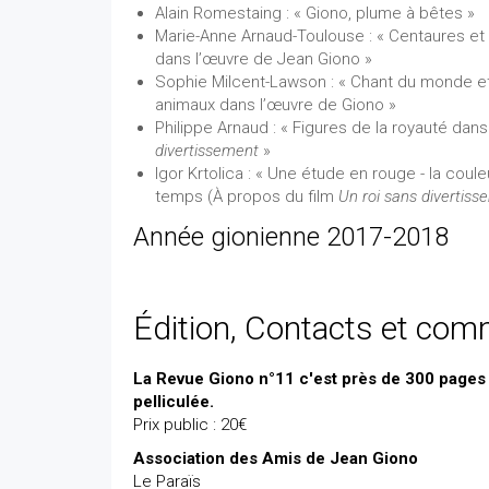
Alain Romestaing : « Giono, plume à bêtes »
Marie-Anne Arnaud-Toulouse : « Centaures e
dans l’œuvre de Jean Giono »
Sophie Milcent-Lawson : « Chant du monde e
animaux dans l’œuvre de Giono »
Philippe Arnaud : « Figures de la royauté dan
divertissement
»
Igor Krtolica : « Une étude en rouge - la coul
temps (À propos du film
Un roi sans divertis
Année gionienne 2017-2018
Édition, Contacts et co
La Revue Giono n°11 c'est près de 300 pages
pelliculée.
Prix public : 20€
Association des Amis de Jean Giono
Le Paraïs