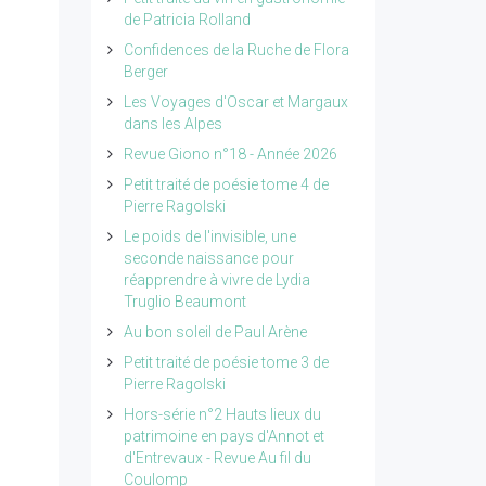
de Patricia Rolland
Confidences de la Ruche de Flora
Berger
Les Voyages d'Oscar et Margaux
dans les Alpes
Revue Giono n°18 - Année 2026
Petit traité de poésie tome 4 de
Pierre Ragolski
Le poids de l'invisible, une
seconde naissance pour
réapprendre à vivre de Lydia
Truglio Beaumont
Au bon soleil de Paul Arène
Petit traité de poésie tome 3 de
Pierre Ragolski
Hors-série n°2 Hauts lieux du
patrimoine en pays d'Annot et
d'Entrevaux - Revue Au fil du
Coulomp