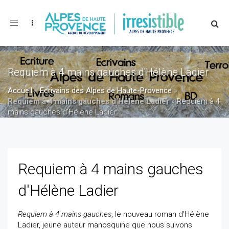
Toggle
navigation
Requiem à 4 mains gauches d'Hélène Ladier
Accueil
»
Ecrivains des Alpes de Haute-Provence
»
Requiem à 4 mains gauches d'Hélène Ladier
»
Requiem à 4
mains gauches d'Hélène Ladier
Requiem à 4 mains gauches
d'Hélène Ladier
Requiem à 4 mains gauches
, le nouveau roman d'Hélène
Ladier, jeune auteur manosquine que nous suivons