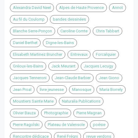
Alexandra David Neel
Alpes de Haute Provence
Annot
Au fil du Coulomp
bandes dessinées
Blanche Serre-Ponçon
Caroline Comte
Chris Tabbart
Daniel Berthet
Digne-les-Bains
Elisabeth Martinez Bruncher
Entrevaux
Forcalquier
Gréoux-les-Bains
Jack Meurant
Jacques Lecugy
Jacques Tenneroni
Jean-Claude Barbier
Jean Giono
Jean Proal
livre jeunesse
Manosque
Maria Borrely
Moustiers Sainte Marie
Naturalia Publications
Olivier Bauza
Photographie
Pierre Magnan
Pierre Ragolski
Plateau de Valensole
poésie
Rencontre dédicace
René Frégni
revue verdons