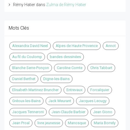
Rémy Hatier
dans
Zulma de Rémy Hatier
Mots Clés
Alexandra David Neel
Alpes de Haute Provence
Annot
Au fil du Coulomp
bandes dessinées
Blanche Serre-Ponçon
Caroline Comte
Chris Tabbart
Daniel Berthet
Digne-les-Bains
Elisabeth Martinez Bruncher
Entrevaux
Forcalquier
Gréoux-les-Bains
Jack Meurant
Jacques Lecugy
Jacques Tenneroni
Jean-Claude Barbier
Jean Giono
Jean Proal
livre jeunesse
Manosque
Maria Borrely