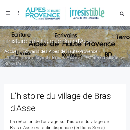
Toggle
navigation
L'histoire du village de Bras-d'Asse
Accueil
»
Ecrivains des Alpes de Haute-Provence
»
L'histoire du village de Bras-d'Asse
»
L'histoire du village de
Bras-d'Asse
L'histoire du village de Bras-
d'Asse
La réédition de l'ouvrage sur l'histoire du village de
Bras-d'Asse est enfin disponible (éditions Serre).