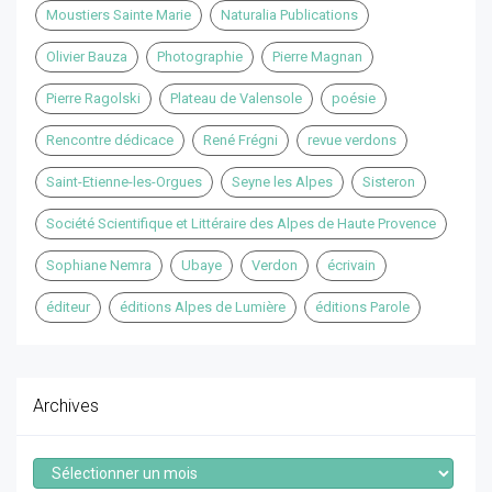
Moustiers Sainte Marie
Naturalia Publications
Olivier Bauza
Photographie
Pierre Magnan
Pierre Ragolski
Plateau de Valensole
poésie
Rencontre dédicace
René Frégni
revue verdons
Saint-Etienne-les-Orgues
Seyne les Alpes
Sisteron
Société Scientifique et Littéraire des Alpes de Haute Provence
Sophiane Nemra
Ubaye
Verdon
écrivain
éditeur
éditions Alpes de Lumière
éditions Parole
Archives
Archives