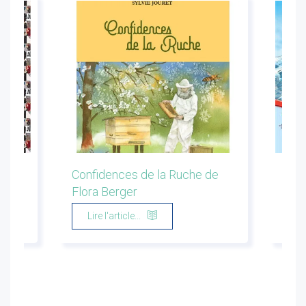
ion
Confidences de la Ruche de
Les 
Flora Berger
Marg
Lire l'article...
Li