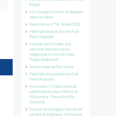
Berger
Les Voyages d'Oscar et Margaux
dans les Alpes
Revue Giono n°18 - Année 2026
Petit traité de poésie tome 4 de
Pierre Ragolski
Le poids de l'invisible, une
seconde naissance pour
réapprendre à vivre de Lydia
Truglio Beaumont
Au bon soleil de Paul Arène
Petit traité de poésie tome 3 de
Pierre Ragolski
Hors-série n°2 Hauts lieux du
patrimoine en pays d'Annot et
d'Entrevaux - Revue Au fil du
Coulomp
Ecouter la montagne. Paroles de
bergers et d'éleveurs. Emmanuel