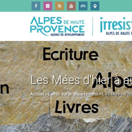
Les Mées d'hier à a
Accueil
»
Livres sur le département
»
Les Mées d'hi