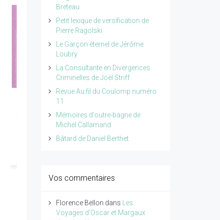
Breteau
Petit lexique de versification de
Pierre Ragolski
Le Garçon éternel de Jérôme
Loubry
La Consultante en Divergences
Criminelles de Joël Striff
Revue Au fil du Coulomp numéro
11
Petit traité de poésie
Le poids de l'invisible,
tome 4 de Pierre
une seconde
Mémoires d'outre-bagne de
Michel Callamand
Ragolski
naissance pour
Bâtard de Daniel Berthet
réapprendre à vivre d
Lire l'article...
Lydia Truglio
Beaumont
Vos commentaires
Lire l'article...
Florence Bellon
dans
Les
Voyages d'Oscar et Margaux