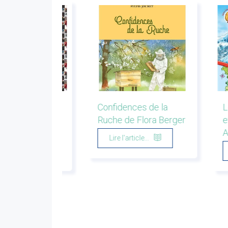
exique de
Confidences de la
L
cation de Pierre
Ruche de Flora Berger
e
ki
A
Lire l'article...
'article...