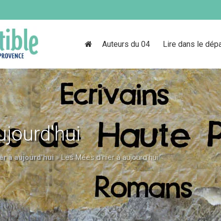
Auteurs du 04
Lire dans le dép
ujourd'hui
er à aujourd'hui
»
Les Mées d'hier à aujourd'hui