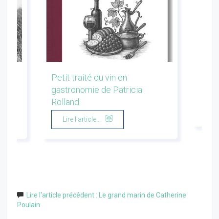
les
Petit traité du vin en
Conf
gastronomie de Patricia
Flor
Rolland
Li
Lire l'article...
Lire l'article précédent : Le grand marin de Catherine
Poulain