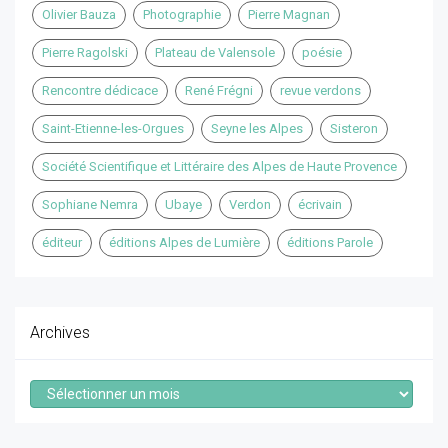
Olivier Bauza
Photographie
Pierre Magnan
Pierre Ragolski
Plateau de Valensole
poésie
Rencontre dédicace
René Frégni
revue verdons
Saint-Etienne-les-Orgues
Seyne les Alpes
Sisteron
Société Scientifique et Littéraire des Alpes de Haute Provence
Sophiane Nemra
Ubaye
Verdon
écrivain
éditeur
éditions Alpes de Lumière
éditions Parole
Archives
Archives