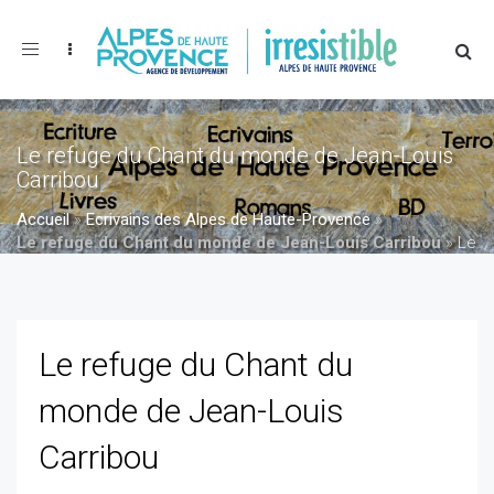
Toggle
navigation
Le refuge du Chant du monde de Jean-Louis
Carribou
Accueil
»
Ecrivains des Alpes de Haute-Provence
»
Le refuge du Chant du monde de Jean-Louis Carribou
»
Le
refuge du Chant du monde de Jean-Louis Carribou
Le refuge du Chant du
monde de Jean-Louis
Carribou