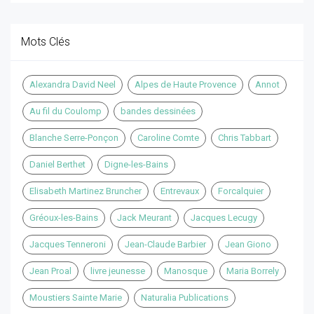
Mots Clés
Alexandra David Neel
Alpes de Haute Provence
Annot
Au fil du Coulomp
bandes dessinées
Blanche Serre-Ponçon
Caroline Comte
Chris Tabbart
Daniel Berthet
Digne-les-Bains
Elisabeth Martinez Bruncher
Entrevaux
Forcalquier
Gréoux-les-Bains
Jack Meurant
Jacques Lecugy
Jacques Tenneroni
Jean-Claude Barbier
Jean Giono
Jean Proal
livre jeunesse
Manosque
Maria Borrely
Moustiers Sainte Marie
Naturalia Publications