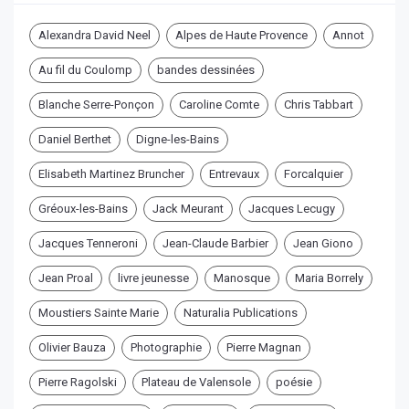
Alexandra David Neel
Alpes de Haute Provence
Annot
Au fil du Coulomp
bandes dessinées
Blanche Serre-Ponçon
Caroline Comte
Chris Tabbart
Daniel Berthet
Digne-les-Bains
Elisabeth Martinez Bruncher
Entrevaux
Forcalquier
Gréoux-les-Bains
Jack Meurant
Jacques Lecugy
Jacques Tenneroni
Jean-Claude Barbier
Jean Giono
Jean Proal
livre jeunesse
Manosque
Maria Borrely
Moustiers Sainte Marie
Naturalia Publications
Olivier Bauza
Photographie
Pierre Magnan
Pierre Ragolski
Plateau de Valensole
poésie