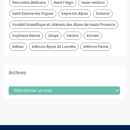
Rencontre dédicace
René Frégni
revue verdons
Saint-Etienne-les-Orgues
Seyne les Alpes
Sisteron
Société Scientifique et Littéraire des Alpes de Haute Provence
Sophiane Nemra
Ubaye
Verdon
écrivain
éditeur
éditions Alpes de Lumière
éditions Parole
Archives
Archives