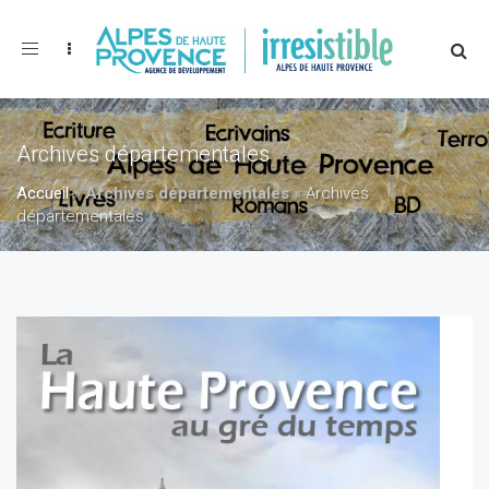
Toggle
navigation
Archives départementales
Accueil
»
Archives départementales
»
Archives
départementales