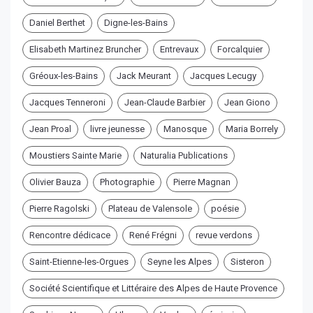
Daniel Berthet
Digne-les-Bains
Elisabeth Martinez Bruncher
Entrevaux
Forcalquier
Gréoux-les-Bains
Jack Meurant
Jacques Lecugy
Jacques Tenneroni
Jean-Claude Barbier
Jean Giono
Jean Proal
livre jeunesse
Manosque
Maria Borrely
Moustiers Sainte Marie
Naturalia Publications
Olivier Bauza
Photographie
Pierre Magnan
Pierre Ragolski
Plateau de Valensole
poésie
Rencontre dédicace
René Frégni
revue verdons
Saint-Etienne-les-Orgues
Seyne les Alpes
Sisteron
Société Scientifique et Littéraire des Alpes de Haute Provence