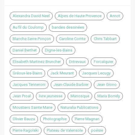
Alexandra David Neel
Alpes de Haute Provence
Annot
Au fil du Coulomp
bandes dessinées
Blanche Serre-Ponçon
Caroline Comte
Chris Tabbart
Daniel Berthet
Digne-les-Bains
Elisabeth Martinez Bruncher
Entrevaux
Forcalquier
Gréoux-les-Bains
Jack Meurant
Jacques Lecugy
Jacques Tenneroni
Jean-Claude Barbier
Jean Giono
Jean Proal
livre jeunesse
Manosque
Maria Borrely
Moustiers Sainte Marie
Naturalia Publications
Olivier Bauza
Photographie
Pierre Magnan
Pierre Ragolski
Plateau de Valensole
poésie