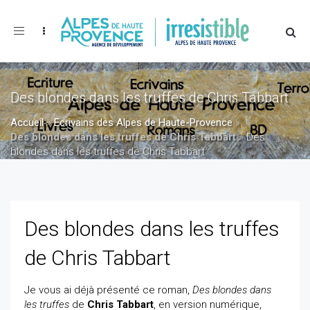
Toggle
navigation
Des blondes dans les truffes de Chris Tabbart
Accueil
»
Ecrivains des Alpes de Haute-Provence
»
Des blondes dans les truffes de Chris Tabbart
»
Des
blondes dans les truffes de Chris Tabbart
Des blondes dans les truffes
de Chris Tabbart
Je vous ai déjà présenté ce roman,
Des blondes dans
les truffes
de
Chris Tabbart
, en version numérique,