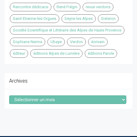
Rencontre dédicace
René Frégni
revue verdons
Saint-Etienne-les-Orgues
Seyne les Alpes
Sisteron
Société Scientifique et Littéraire des Alpes de Haute Provence
Sophiane Nemra
Ubaye
Verdon
écrivain
éditeur
éditions Alpes de Lumière
éditions Parole
Archives
Archives