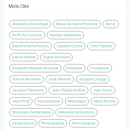
Mots Clés
Alexandra David Neel
Alpes de Haute Provence
Annot
Au fil du Coulomp
bandes dessinées
Blanche Serre-Ponçon
Caroline Comte
Chris Tabbart
Daniel Berthet
Digne-les-Bains
Elisabeth Martinez Bruncher
Entrevaux
Forcalquier
Gréoux-les-Bains
Jack Meurant
Jacques Lecugy
Jacques Tenneroni
Jean-Claude Barbier
Jean Giono
Jean Proal
livre jeunesse
Manosque
Maria Borrely
Moustiers Sainte Marie
Naturalia Publications
Olivier Bauza
Photographie
Pierre Magnan