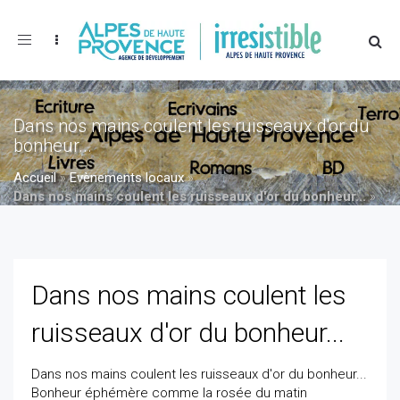
Toggle
navigation
Dans nos mains coulent les ruisseaux d'or du
bonheur...
Accueil
»
Evènements locaux
»
Dans nos mains coulent les ruisseaux d'or du bonheur...
»
Dans nos mains coulent les ruisseaux d'or du bonheur...
Dans nos mains coulent les
ruisseaux d'or du bonheur...
Dans nos mains coulent les ruisseaux d'or du bonheur...
Bonheur éphémère comme la rosée du matin