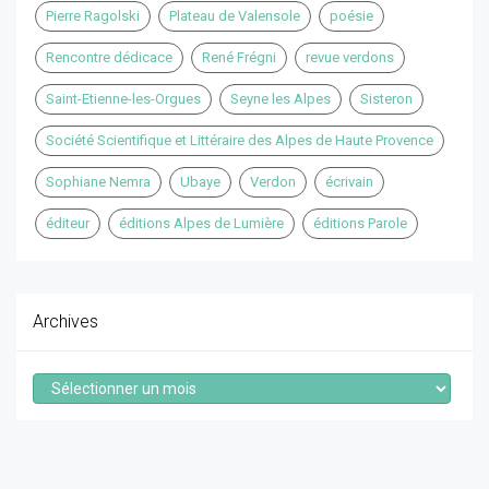
Pierre Ragolski
Plateau de Valensole
poésie
Rencontre dédicace
René Frégni
revue verdons
Saint-Etienne-les-Orgues
Seyne les Alpes
Sisteron
Société Scientifique et Littéraire des Alpes de Haute Provence
Sophiane Nemra
Ubaye
Verdon
écrivain
éditeur
éditions Alpes de Lumière
éditions Parole
Archives
Archives