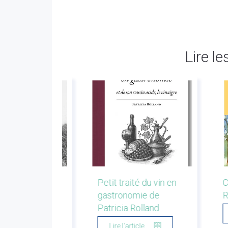
Lire le
r la montagne.
Petit traité du vin en
C
s de bergers et
gastronomie de
R
eurs. Emmanuel
Patricia Rolland
u
Lire l'article...