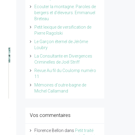
Ecouter la montagne. Paroles de
bergers et d'éleveurs. Emmanuel
Breteau
Petit lexique de versification de
Pierre Ragolski
Le Garçon éternel de Jérôme
Loubry
La Consultante en Divergences
Criminelles de Joël Striff
Revue Au fil du Coulomp numéro
11
Mémoires d'outre-bagne de
Michel Callamand
Revue Giono n°18 -
Petit traité de poésie
Vos commentaires
Année 2026
tome 4 de Pierre
Ragolski
Lire l'article...
Florence Bellon
dans
Petit traité
Lire l'article...