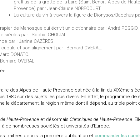
graffitis de la grotte de la Lare (Saint-Benoit, Alpes de Haut
Provence) par : Jean-Claude NOBECOURT.
La culture du vin à travers la figure de Dionysos/Bacchus par
rapier de Manosque qui écrivit un dictionnaire par : André POGGIO.
e siècles par : Sophie CHOUIAL.
nce par : Janine CAZÈRES.
à cupule et son alignement par : Bernard OVERAL.
 Marc DONATO.
: Bernard OVERAL.
née
téraire des Alpes de Haute Provence est née à la fin du XIXème sièc
is 1880 sur des sujets les plus divers. En effet, le programme de 
e le département, la région même dont il dépend, au triple point 
 de Haute-Provence
et désormais
Chroniques de Haute-Provence
. El
sée à de nombreuses sociétés et universités d’Europe.
s traitées depuis la première publication et
commander les numé