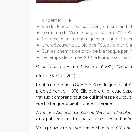
Vincent MEYER.
Vie de Joseph Toussaint Avril, le marchand- d
Le moulin de Monnessargues à Lurs. XVIIe-XX
Observations astronomiques en Haute-Prove
Une découverte au pic des Têtes : la pierre 
Sur les chemins de croix de Manosque par :
Le temps de l'année 2019 à Puimoisson par 
Chroniques de Haute-Provence n° 384, 140e an
(Prix de vente : 20€)
Il est à noter que la Société Scientifique et Lit
précisément en 1878. Elle publie une revue depu
travaux comprend tout ce qui intéresse ou touch
vue historique, scientifique et littéraire.
Appelées
Annales des Basses-Alpes
puis
Annales
ainsi publiée deux fois par an et elle est diffu
Vous pouvez retrouver l’ensemble des référence