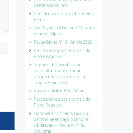
de Patricia Rolland
Confidences de la Ruche de Flora
Berger
Les Voyages d'Oscar et Margaux
dans les Alpes
Revue Giono n°18 - Année 2026
Petit traité de poésie tome 4 de
Pierre Ragolski
Le poids de l'invisible, une
seconde naissance pour
réapprendre à vivre de Lydia
Truglio Beaumont
Au bon soleil de Paul Arène
Petit traité de poésie tome 3 de
Pierre Ragolski
Hors-série n°2 Hauts lieux du
patrimoine en pays d'Annot et
d'Entrevaux - Revue Au fil du
Coulomp