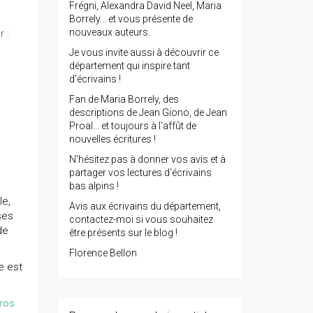
e
Frégni, Alexandra David Neel, Maria
Borrely... et vous présente de
nouveaux auteurs.
 :
Je vous invite aussi à découvrir ce
département qui inspire tant
d'écrivains !
Fan de Maria Borrely, des
descriptions de Jean Giono, de Jean
Proal... et toujours à l'affût de
nouvelles écritures !
N'hésitez pas à donner vos avis et à
partager vos lectures d'écrivains
bas alpins !
le,
Avis aux écrivains du département,
ses
contactez-moi si vous souhaitez
de
être présents sur le blog !
Florence Bellon
le est
ros