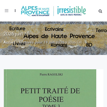
Toggle
navigation
2026 juin 19
Accueil
»
Archives pour 19 juin 2026
»
2026 juin 19