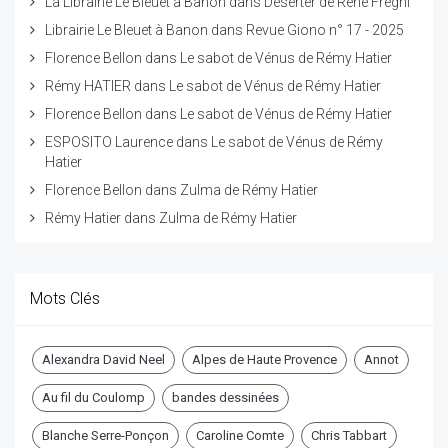
La Librairie Le Bleuet à Banon
dans
Déserter de René Frégni
Librairie Le Bleuet à Banon
dans
Revue Giono n° 17 - 2025
Florence Bellon
dans
Le sabot de Vénus de Rémy Hatier
Rémy HATIER
dans
Le sabot de Vénus de Rémy Hatier
Florence Bellon
dans
Le sabot de Vénus de Rémy Hatier
ESPOSITO Laurence
dans
Le sabot de Vénus de Rémy
Hatier
Florence Bellon
dans
Zulma de Rémy Hatier
Rémy Hatier
dans
Zulma de Rémy Hatier
Mots Clés
Alexandra David Neel
Alpes de Haute Provence
Annot
Au fil du Coulomp
bandes dessinées
Blanche Serre-Ponçon
Caroline Comte
Chris Tabbart