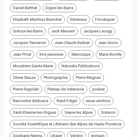
Daniel Berthet
Digne-les-Bains
Elisabeth Martinez Bruncher
Entrevaux
Forcalquier
Gréoux-les-Bains
Jack Meurant
Jacques Lecugy
Jacques Tenneroni
Jean-Claude Barbier
Jean Giono
Jean Proal
livre jeunesse
Manosque
Maria Borrely
Moustiers Sainte Marie
Naturalia Publications
Olivier Bauza
Photographie
Pierre Magnan
Pierre Ragolski
Plateau de Valensole
poésie
Rencontre dédicace
René Frégni
revue verdons
Saint-Etienne-les-Orgues
Seyne les Alpes
Sisteron
Société Scientifique et Littéraire des Alpes de Haute Provence
Sophiane Nemra
Ubaye
Verdon
écrivain