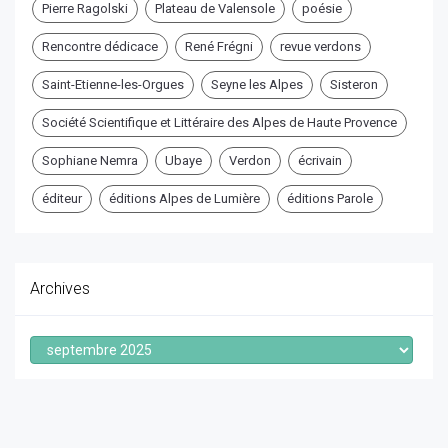
Pierre Ragolski
Plateau de Valensole
poésie
Rencontre dédicace
René Frégni
revue verdons
Saint-Etienne-les-Orgues
Seyne les Alpes
Sisteron
Société Scientifique et Littéraire des Alpes de Haute Provence
Sophiane Nemra
Ubaye
Verdon
écrivain
éditeur
éditions Alpes de Lumière
éditions Parole
Archives
Archives