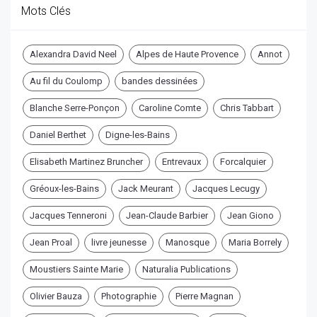
Mots Clés
Alexandra David Neel
Alpes de Haute Provence
Annot
Au fil du Coulomp
bandes dessinées
Blanche Serre-Ponçon
Caroline Comte
Chris Tabbart
Daniel Berthet
Digne-les-Bains
Elisabeth Martinez Bruncher
Entrevaux
Forcalquier
Gréoux-les-Bains
Jack Meurant
Jacques Lecugy
Jacques Tenneroni
Jean-Claude Barbier
Jean Giono
Jean Proal
livre jeunesse
Manosque
Maria Borrely
Moustiers Sainte Marie
Naturalia Publications
Olivier Bauza
Photographie
Pierre Magnan