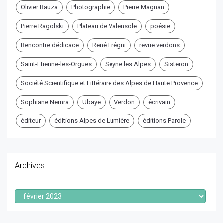
Olivier Bauza
Photographie
Pierre Magnan
Pierre Ragolski
Plateau de Valensole
poésie
Rencontre dédicace
René Frégni
revue verdons
Saint-Etienne-les-Orgues
Seyne les Alpes
Sisteron
Société Scientifique et Littéraire des Alpes de Haute Provence
Sophiane Nemra
Ubaye
Verdon
écrivain
éditeur
éditions Alpes de Lumière
éditions Parole
Archives
Archives