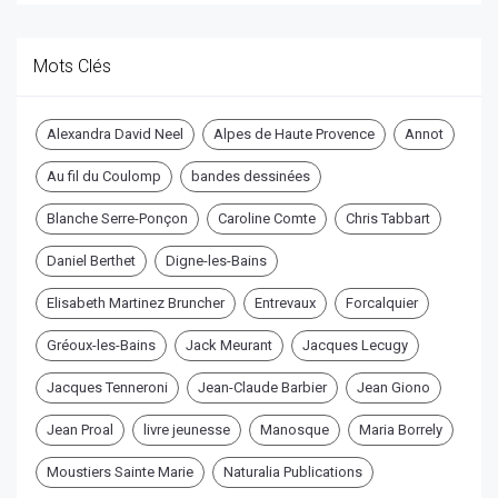
Mots Clés
Alexandra David Neel
Alpes de Haute Provence
Annot
Au fil du Coulomp
bandes dessinées
Blanche Serre-Ponçon
Caroline Comte
Chris Tabbart
Daniel Berthet
Digne-les-Bains
Elisabeth Martinez Bruncher
Entrevaux
Forcalquier
Gréoux-les-Bains
Jack Meurant
Jacques Lecugy
Jacques Tenneroni
Jean-Claude Barbier
Jean Giono
Jean Proal
livre jeunesse
Manosque
Maria Borrely
Moustiers Sainte Marie
Naturalia Publications