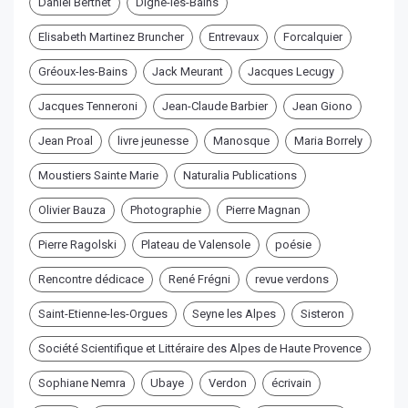
Daniel Berthet
Digne-les-Bains
Elisabeth Martinez Bruncher
Entrevaux
Forcalquier
Gréoux-les-Bains
Jack Meurant
Jacques Lecugy
Jacques Tenneroni
Jean-Claude Barbier
Jean Giono
Jean Proal
livre jeunesse
Manosque
Maria Borrely
Moustiers Sainte Marie
Naturalia Publications
Olivier Bauza
Photographie
Pierre Magnan
Pierre Ragolski
Plateau de Valensole
poésie
Rencontre dédicace
René Frégni
revue verdons
Saint-Etienne-les-Orgues
Seyne les Alpes
Sisteron
Société Scientifique et Littéraire des Alpes de Haute Provence
Sophiane Nemra
Ubaye
Verdon
écrivain