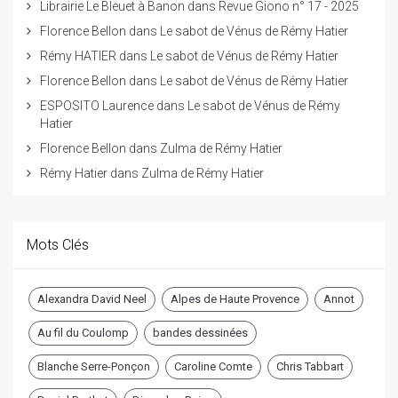
Librairie Le Bleuet à Banon
dans
Revue Giono n° 17 - 2025
Florence Bellon
dans
Le sabot de Vénus de Rémy Hatier
Rémy HATIER
dans
Le sabot de Vénus de Rémy Hatier
Florence Bellon
dans
Le sabot de Vénus de Rémy Hatier
ESPOSITO Laurence
dans
Le sabot de Vénus de Rémy
Hatier
Florence Bellon
dans
Zulma de Rémy Hatier
Rémy Hatier
dans
Zulma de Rémy Hatier
Mots Clés
Alexandra David Neel
Alpes de Haute Provence
Annot
Au fil du Coulomp
bandes dessinées
Blanche Serre-Ponçon
Caroline Comte
Chris Tabbart